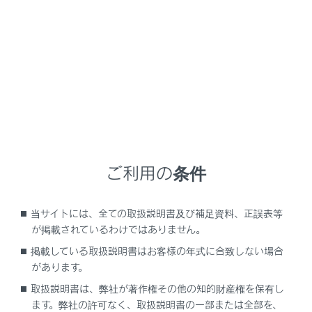
LS500
取扱説明書
チメディア
スマートフォンや通信機器の接続
Wi-Fiネットワークへの接続
‍®
Wi-Fi
ネットワークへの接続
ご利用の条件
Wi-Fi機器使用上の留意事項
Wi-Fi Hotspotに接続する
当サイトには、全ての取扱説明書及び補足資料、正誤表等
が掲載されているわけではありません。
掲載している取扱説明書はお客様の年式に合致しない場合
があります。
取扱説明書は、弊社が著作権その他の知的財産権を保有し
ます。弊社の許可なく、取扱説明書の一部または全部を、