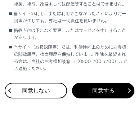
複製、複写、改変もしくは配信等することはできません。
合わせて見られているページ
当サイトの利用、または利用できなかったことにより万一
損害が生じても、弊社は一切責任を負いません。
Bluetooth®機器との接続
掲載内容は予告なく変更、またはサービスを中止すること
があります。
登録済みスマートフォンでApple CarPlayを使用する
当サイト（取扱説明書）では、利便性向上のためにお客様
未登録のスマートフォンでApple CarPlayを使用する
の閲覧履歴、検索履歴を保持しています。削除を希望され
る方は、当社のお客様相談窓口（0800-700-7700）まで
ご連絡ください。
このページは役に立ちましたか？
同意しない
同意する
はい
いいえ