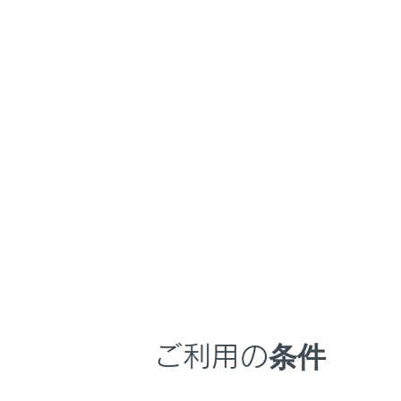
LS500
取扱説明書
マルチメディア
ホーム
後席の
はじめに
安全・安心のために
走行に関する情報表示
運転する前に
メインメ
運転
ソース選
室内装備・機能
[‍後席-Mir
マルチメディア
お手入れのしかた
ご利用の条件
万一の場合には
車両情報