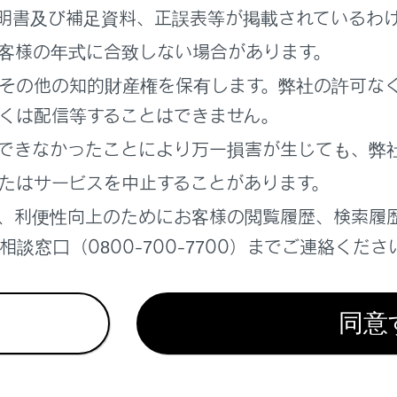
明書及び補足資料、正誤表等が掲載されているわ
客様の年式に合致しない場合があります。
が表示されます。
‍®
その他の知的財産権を保有します。弊社の許可な
対応機器を接続可能な状態にします。
くは配信等することはできません。
操作については、機器に添付の取扱説明書でご確認ください。
敗画面が表示されたときは、接続操作を最初からやりなおして
できなかったことにより万一損害が生じても、弊
たはサービスを中止することがあります。
を確認して、
[‍はい‍]
を選択します。
、利便性向上のためにお客様の閲覧履歴、検索履
談窓口（0800-700-7700）までご連絡くださ
astについての留意事項
ターテインメントシステムで後席のMiracastを再生する
同意
astを切断する