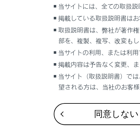
こんなときは
当サイトには、全ての取扱説
掲載している取扱説明書はお
接続画面
ブックマーク
取扱説明書は、弊社が著作権
Miracast
あとで読む
部を、複製、複写、改変もし
機器の
PDFで見る
接続失
当サイトの利用、または利用
車両
マルチメディア
掲載内容は予告なく変更、ま
機器名称
当サイト（取扱説明書）では
画面表示設定
関連リンク
望される方は、当社のお客様相
個人情報の取扱いについて
後席のMirac
サイト利用について
リヤシートエン
お問い合わせ
同意しない
後席のMirac