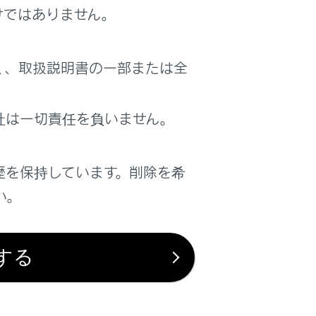
けではありません。
く、取扱説明書の一部または全
ください。
社は一切責任を負いません。
歴を保持しています。削除を希
い。
する