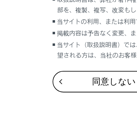
こんなときは
部を、複製、複写、改変もし
Dポジシ
ブックマーク
当サイトの利用、または利用
あとで読む
掲載内容は予告なく変更、ま
Mモード
当サイト（取扱説明書）では
PDFで見る
シフトポ
車両
望される方は、当社のお客様相
マルチメディア
画面表示設定
同意しない
個人情報の取扱いについて
サイト利用について
合わせて見ら
お問い合わせ
電子制御エア
PCS（プリク
ワイパー＆ウ