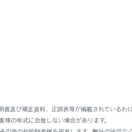
かた
マチックトランスミッション
に応じてシフトポジションを選択してください。
ジションの使用目的について
明書及び補足資料、正誤表等が掲載されているわ
ジションの切りかえ方法と表示について
客様の年式に合致しない場合があります。
ドの選択
その他の知的財産権を保有します。弊社の許可な