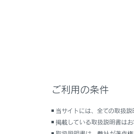
LS500
取扱説明書
運転
運転のし
ホーム
オート
はじめに
安全・安心のために
メニュー
走行に関する情報表示
目的や状況
運転する前に
運転
ご利用の条件
室内装備・機能
シフトポ
マルチメディア
当サイトには、全ての取扱説
お手入れのしかた
シフトポ
万一の場合には
掲載している取扱説明書はお
車両情報
走行モー
取扱説明書は、弊社が著作権