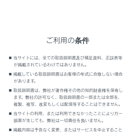
[‍
‍]
スイッチ
マルチメディアシステムが電話画面以外のとき、
履歴画面を表示します。
マルチメディアシステムの電話画面に
[‍
‍]
が表
ご利用の条件
示されているとき、電話をかけます。
マルチメディアシステムの電話画面に
[‍
‍]
が表
当サイトには、全ての取扱説明書及び補足資料、正誤表等
示されていないとき、履歴画面を表示します。
が掲載されているわけではありません。
発信中／通話中は、電話を切ります。
掲載している取扱説明書はお客様の年式に合致しない場合
着信中／割り込み着信中は、電話に出ます。
があります。
取扱説明書は、弊社が著作権その他の知的財産権を保有し
知識
ます。弊社の許可なく、取扱説明書の一部または全部を、
複製、複写、改変もしくは配信等することはできません。
Apple CarPlay/Android Autoを接続中に
[‍
当サイトの利用、または利用できなかったことにより万一
‍]
を押すと、Apple CarPlay/Android
損害が生じても、弊社は一切責任を負いません。
Autoの電話画面がマルチメディアシステムに
掲載内容は予告なく変更、またはサービスを中止すること
表示されます。