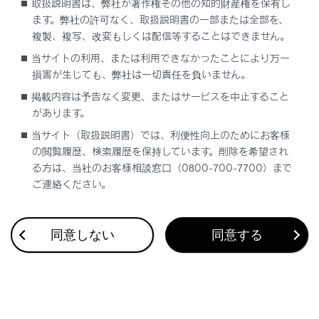
取扱説明書は、弊社が著作権その他の知的財産権を保有し
ます。弊社の許可なく、取扱説明書の一部または全部を、
複製、複写、改変もしくは配信等することはできません。
当サイトの利用、または利用できなかったことにより万一
損害が生じても、弊社は一切責任を負いません。
合わせて見られているページ
掲載内容は予告なく変更、またはサービスを中止すること
があります。
地図を更新する
当サイト（取扱説明書）では、利便性向上のためにお客様
VICSについて
の閲覧履歴、検索履歴を保持しています。削除を希望され
目的地検索画面の見方
る方は、当社のお客様相談窓口（0800-700-7700）まで
ご連絡ください。
同意しない
同意する
このページは役に立ちましたか？
はい
いいえ