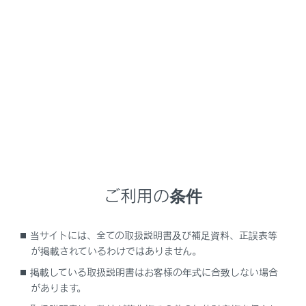
LS500
取扱説明書
マルチメディア
ナビゲーション
目的地の設定
目的地案内のデモを見る
目的地案内を開始する前に、目的地案内のデモを見るこ
とができます。
ご利用の条件
全ルート図表示画面で
[‍開始‍]
を長押しします。
デモを終了するときは、
[‍
‍]
または
[‍終了‍]
にタッ
当サイトには、全ての取扱説明書及び補足資料、正誤表等
チ、または走行します。
が掲載されているわけではありません。
掲載している取扱説明書はお客様の年式に合致しない場合
があります。