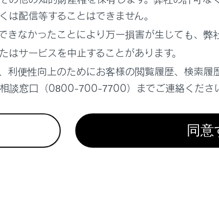
くは配信等することはできません。
astについての留意事項
できなかったことにより万一損害が生じても、弊
astを接続する
ターテインメントシステムで後席のMiracastを再生する
たはサービスを中止することがあります。
、利便性向上のためにお客様の閲覧履歴、検索履
談窓口（0800-700-7700）までご連絡くださ
同意
れているページ
このページ
ードの音楽ファイルを再生する
ンターテインメントシステムで地上デジタルテレ
ードの動画ファイルを再生する