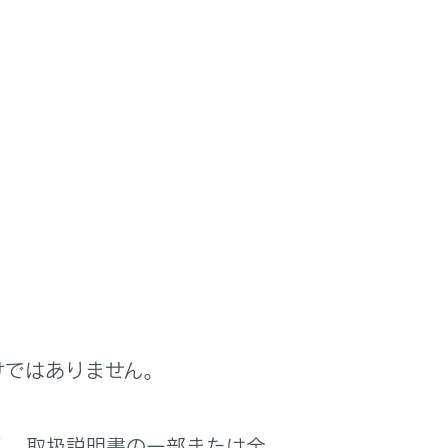
ステムでMiracast接続機器を操作する
]
を押します。
けではありません。
く、取扱説明書の一部または全