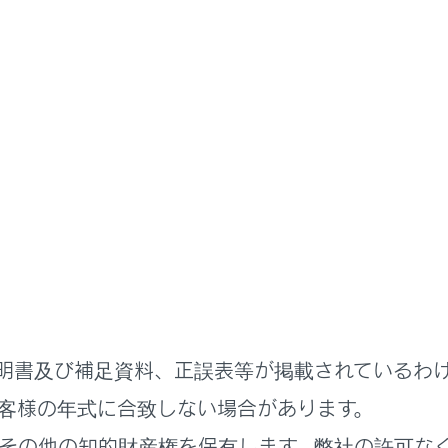
リヤシートエンターテインメントシステム
リヤシートエンターテインメントシ
‍®
Miracast
を切断する
れかの操作をして、ソース選択画面を表示します。
メニューの
[‍
‍]
を選択します。
ルチオペレーションパネルのカーソルキー画面で
[‍リヤメニュー‍
ニューの
[‍
‍]
を選択します。
明書及び補足資料、正誤表等が掲載されているわ
選択します。
客様の年式に合致しない場合があります。
その他の知的財産権を保有します。弊社の許可な