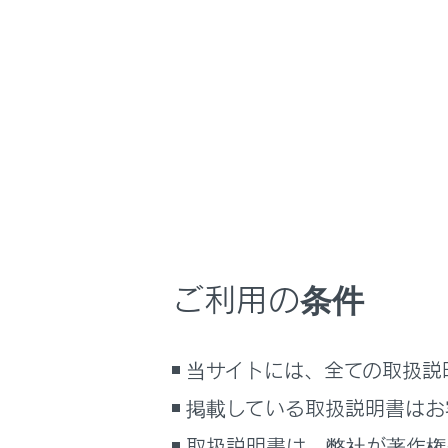
LS500
取扱説明書
マルチメディア
ホーム
後席の
はじめに
安全・安心のために
走行に関する情報表示
運転する前に
次のいず
運転
メイン
ご利用の条件
室内装備・機能
リヤマ
マルチメディア
メインメ
当サイトには、全ての取扱説
お手入れのしかた
[‍切断‍]
を
万一の場合には
掲載している取扱説明書はお
車両情報
関連リンク
取扱説明書は、弊社が著作権