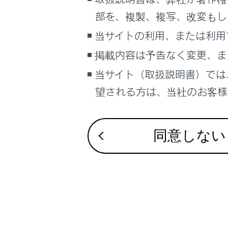
こんなときは
部を、複製、複写、改変もし
後席のMirac
ブックマーク
当サイトの利用、または利用
後席のMirac
あとで読む
リヤシートエン
掲載内容は予告なく変更、ま
当サイト（取扱説明書）では
PDFで見る
車両
望される方は、当社のお客様相
マルチメディア
画面表示設定
同意しない
合わせて見ら
個人情報の取扱いについて
サイト利用について
SDメモリーカ
お問い合わせ
リヤシートエ
ビを視聴する
SDメモリーカ