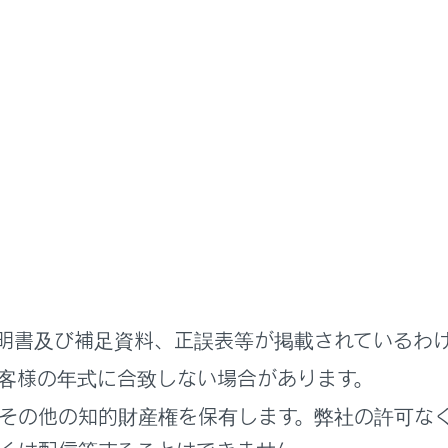
タッチします。
ングスイッチの
[‍
‍]
スイッチを押します。
サービスで電話に出るための音声コマンドを発話します。
監視画面表示中は、着信画面が表示されません。着信音のみで着
中は、ハンズフリー電話以外で出力される音声をミュート（消音
される音声案内は、ミュートされません。
チメディアシステムで携帯電話の着信音を設定していても、携帯
ムでは違う着信音が出力される場合があります。
明書及び補足資料、正誤表等が掲載されているわ
イブモードなど、携帯電話の設定によっては、着信できない場合
客様の年式に合致しない場合があります。
電話の機種によっては、次のことがあります。
その他の知的財産権を保有します。弊社の許可な
音は、車両スピーカーと携帯電話の両方から聞こえる場合があ
時に相手の電話番号が表示されない場合があります。