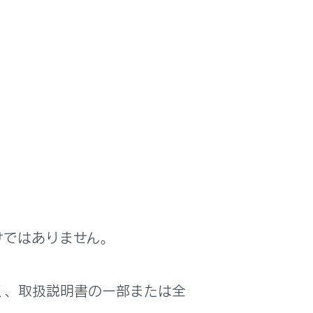
信が通知されます。
）します。ただし、ハンズフリー電話より
電話の設定によっては、マルチメディアシ
けではありません。
があります。
く、取扱説明書の一部または全
ります。