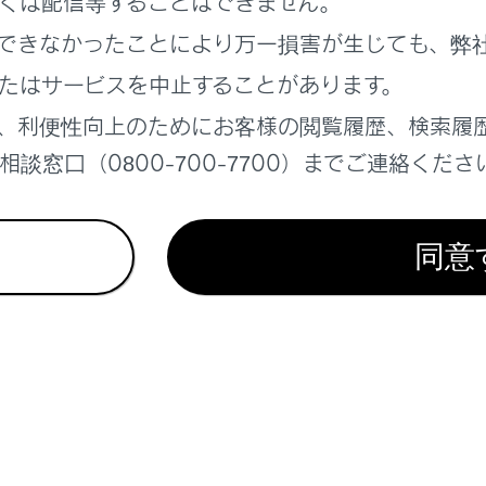
くは配信等することはできません。
電話を直接操作して電話を受けたとき、または携帯電話を自動
できなかったことにより万一損害が生じても、弊
になる場合があります。
たはサービスを中止することがあります。
電話でデータ通信を行っている最中に着信があったときは、着
、着信音も鳴らない場合があります。
、利便性向上のためにお客様の閲覧履歴、検索履
談窓口（0800-700-7700）までご連絡くださ
先自動転送（PBAP）に対応している携帯電話で、連絡先の画
表示‍]
がONに設定されていると、電話番号と共に画像が表示さ
チメディアシステムで着信音の設定を携帯電話の着信音以外に設
同意
ータ）モードや着信音消去に設定していても、マルチメディアシ
保留中の携帯電話をハンズフリー電話に切りかえると、携帯電
の通話画面が表示されます。この場合、マルチメディアシステム
ができます。
電話の設定で着信拒否に設定している電話番号から着信した場合