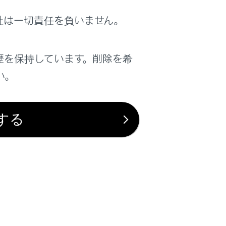
着信応答に設定したときは、携帯電話での
社は一切責任を負いません。
信画面がマルチメディアシステムに表示さ
歴を保持しています。削除を希
い。
像データが転送された場合、着信時に
[‍連絡先
れます。
定している場合、携帯電話をマナー（バイ
する
ステムで登録されている着信音が出力され
話は応答保留中のまま、マルチメディアシス
で保留を解除すると、ハンズフリー電話で
、着信を拒否します。