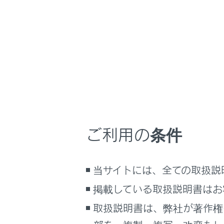
こんなときは
[‍
‍]
に
ブックマーク
ステアリ
あとで読む
音声対話
PDFで見る
知識
車両
マルチメディア
周辺
着信
画面表示設定
ご利用の条件
優先
個人情報の取扱いについて
マル
サイト利用について
ステ
当サイトには、全ての取扱説
お問い合わせ
ドラ
掲載している取扱説明書はお
携帯
取扱説明書は、弊社が著作権
着信
着信