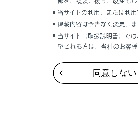
部を、複製、複写、改変もし
携帯
当サイトの利用、または利用
通話
掲載内容は予告なく変更、ま
携帯
れず
当サイト（取扱説明書）では
望される方は、当社のお客様相
連絡
の画像
マル
同意しない
ブレ
ます。
応答
テム
通話
携帯
関連リンク