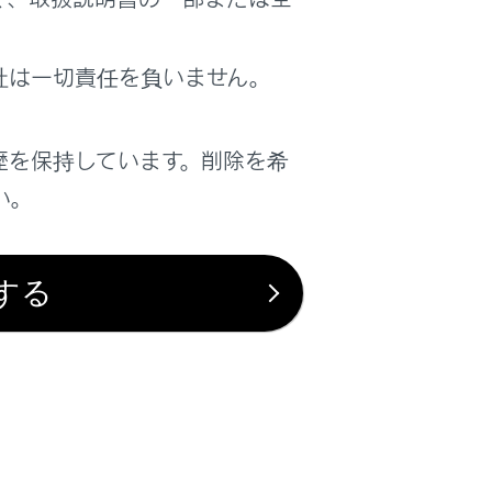
社は一切責任を負いません。
歴を保持しています。削除を希
い。
する
は役に立ちましたか？
はい
いいえ