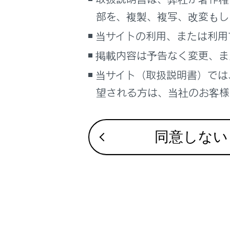
移動物警報
こんなときは
部を、複製、複写、改変もし
パノラミック
ブックマーク
当サイトの利用、または利用
パノラミック
あとで読む
故障とお考え
掲載内容は予告なく変更、ま
当サイト（取扱説明書）では
PDFで見る
車両
望される方は、当社のお客様相
マルチメディア
画面表示設定
同意しない
合わせて見ら
個人情報の取扱いについて
パノラミック
サイト利用について
シフトポジショ
お問い合わせ
パノラミック