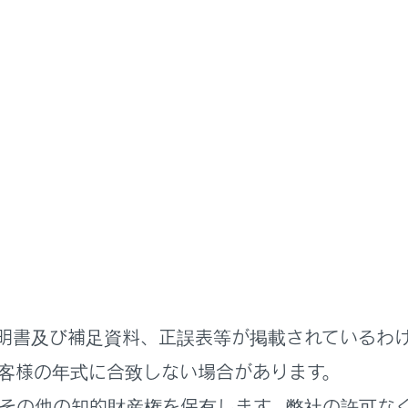
駐車支援システム
パノラミックビューモニター
ミックビューモニター
ビューモニターの機能とはたらき
ョンがPのときの表示モード
ョンがD、Nのときの表示モード
ョンがRのときの表示モード
納時の画面
明書及び補足資料、正誤表等が掲載されているわ
示する
客様の年式に合致しない場合があります。
を表示する
その他の知的財産権を保有します。弊社の許可な