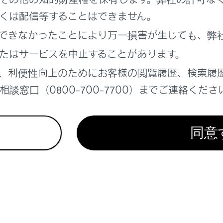
くは配信等することはできません。
ビューモニターの設定を変更する
できなかったことにより万一損害が生じても、弊
ビューモニターの注意点
になる前に
たはサービスを中止することがあります。
、利便性向上のためにお客様の閲覧履歴、検索履
談窓口（0800-700-7700）までご連絡くださ
同意
れているページ
このページ
ビューモニターの機能とはたらき
ンがD、Nのときの表示モード
ビューモニターの注意点