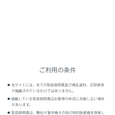
LS500
取扱説明書
運転する前に
ハンドル位置・ミラー
ハンドル
メニュー
ご利用の条件
調整のしかた
当サイトには、全ての取扱説明書及び補足資料、正誤表等
ホーン（警音器）を使うには
が掲載されているわけではありません。
掲載している取扱説明書はお客様の年式に合致しない場合
があります。
取扱説明書は、弊社が著作権その他の知的財産権を保有し