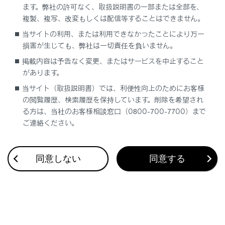
ます。弊社の許可なく、取扱説明書の一部または全部を、
複製、複写、改変もしくは配信等することはできません。
合わせて見られているページ
当サイトの利用、または利用できなかったことにより万一
損害が生じても、弊社は一切責任を負いません。
フロントシート
掲載内容は予告なく変更、またはサービスを中止すること
があります。
ヘッドレスト
当サイト（取扱説明書）では、利便性向上のためにお客様
パワーイージーアクセスシステム／ポジションメモリー／メ
の閲覧履歴、検索履歴を保持しています。削除を希望され
モリーコール機能
る方は、当社のお客様相談窓口（0800-700-7700）まで
ご連絡ください。
このページは役に立ちましたか？
同意しない
同意する
はい
いいえ