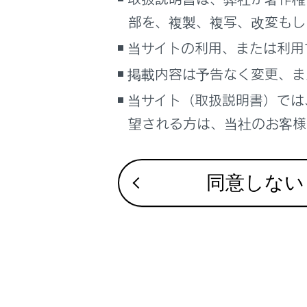
こんなときは
合わせて見ら
部を、複製、複写、改変もし
バッテリーが
ブックマーク
当サイトの利用、または利用
警告灯がつい
あとで読む
掲載内容は予告なく変更、ま
エンジンがか
当サイト（取扱説明書）では
PDFで見る
車両
望される方は、当社のお客様相
マルチメディア
画面表示設定
同意しない
個人情報の取扱いについて
サイト利用について
お問い合わせ