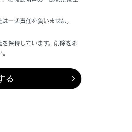
は役に立ちましたか？
社は一切責任を負いません。
はい
いいえ
歴を保持しています。削除を希
い。
する