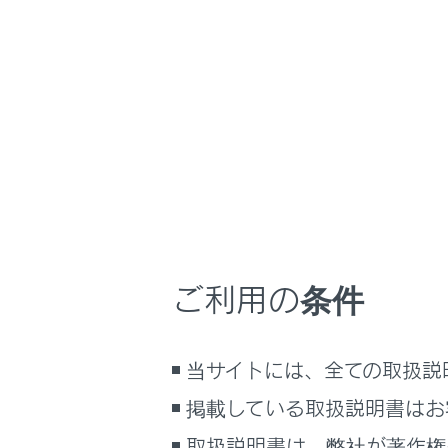
LS500
取扱説明書
万一の場合には
ホーム
故障し
はじめに
安全・安心のために
走行に関する情報表示
故障のとき
運転する前に
運転
ご利用の条件
室内装備・機能
対処のし
マルチメディア
当サイトには、全ての取扱説
お手入れのしかた
万一の場合には
掲載している取扱説明書はお
車両情報
取扱説明書は、弊社が著作権