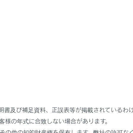
まず初めに
たときは
はすみやかに次の指示に従ってください。
かた
明書及び補足資料、正誤表等が掲載されているわ
客様の年式に合致しない場合があります。
その他の知的財産権を保有します。弊社の許可な