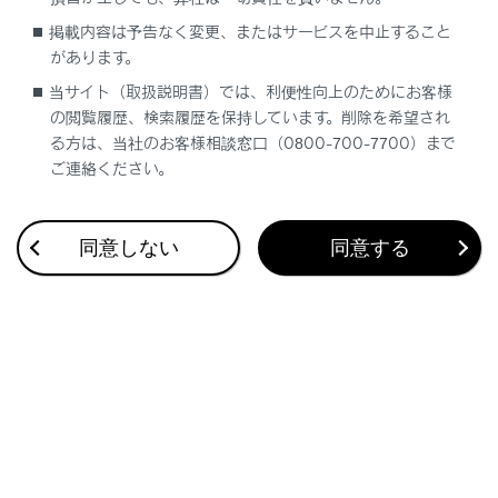
経由地として追加することもできます。
掲載内容は予告なく変更、またはサービスを中止すること
同じ地点に複数の施設が重なっている場合に施
があります。
設の一覧が表示されます。
当サイト（取扱説明書）では、利便性向上のためにお客様
タッチすると、その施設の情報表示に切りかわ
の閲覧履歴、検索履歴を保持しています。削除を希望され
ります。情報表示の
[‍
‍]
[‍
‍]
で切りかえるこ
る方は、当社のお客様相談窓口（0800-700-7700）まで
ともできます。
ご連絡ください。
同意しない
同意する
合わせて見られているページ
地図を更新する
VICSについて