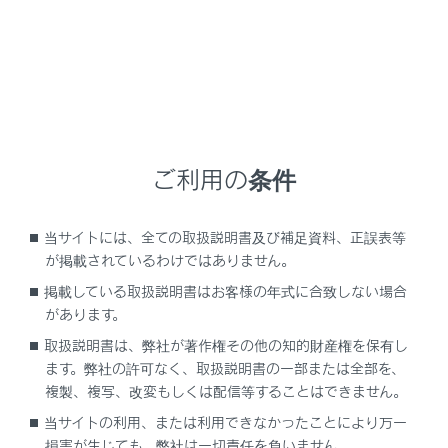
お気に入りに登録するためにタッチします。
ご利用の条件
インターネットから取得した評価などの情報が
表示されます。
当サイトには、全ての取扱説明書及び補足資料、正誤表等
タッチした地点の住所や営業時間などの詳細な
が掲載されているわけではありません。
情報が表示されます。
掲載している取扱説明書はお客様の年式に合致しない場合
があります。
施設に登録された電話番号に電話をかけるため
にタッチします。
取扱説明書は、弊社が著作権その他の知的財産権を保有し
ます。弊社の許可なく、取扱説明書の一部または全部を、
地点を目的地としてルート案内を開始します。
複製、複写、改変もしくは配信等することはできません。
地点を目的地として全ルート図表示画面が表示
当サイトの利用、または利用できなかったことにより万一
されます。すでに目的地を設定している場合、
損害が生じても、弊社は一切責任を負いません。