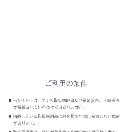
LS500
取扱説明書
運転する前に
ドアガラス・ムーンルーフの開閉
パワーウインドウ
メニュー
ご利用の条件
ドアガラスを開閉するには
当サイトには、全ての取扱説明書及び補足資料、正誤表等
誤操作を防止するには（ウインドウロックスイ
が掲載されているわけではありません。
ッチ）
掲載している取扱説明書はお客様の年式に合致しない場合
があります。