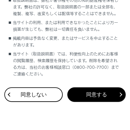
取扱説明書は、弊社が著作権その他の知的財産権を保有し
ます。弊社の許可なく、取扱説明書の一部または全部を、
複製、複写、改変もしくは配信等することはできません。
当サイトの利用、または利用できなかったことにより万一
合わせて見られているページ
損害が生じても、弊社は一切責任を負いません。
掲載内容は予告なく変更、またはサービスを中止すること
フロントシート
があります。
ヘッドレスト
当サイト（取扱説明書）では、利便性向上のためにお客様
パワーイージーアクセスシステム／ポジションメモリー／メ
の閲覧履歴、検索履歴を保持しています。削除を希望され
モリーコール機能
る方は、当社のお客様相談窓口（0800-700-7700）まで
ご連絡ください。
このページは役に立ちましたか？
同意しない
同意する
はい
いいえ