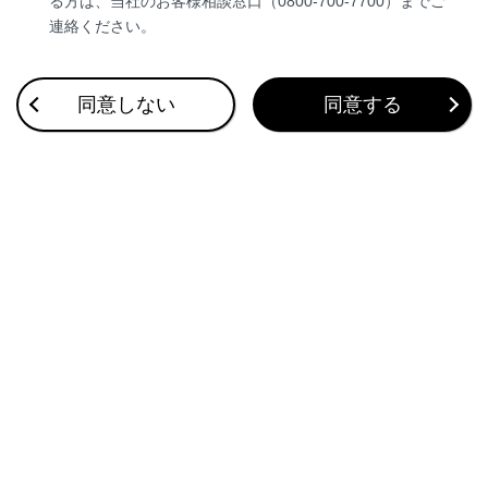
る方は、当社のお客様相談窓口（0800-700-7700）までご
連絡ください。
シート連動機能がON のときは、ボタンの作動表
示灯が点灯します。
同意しない
同意する
リヤマルチオペレーションパネルで操作する
リヤマルチオペレーションパネルのリヤシートエ
ンターテインメントシステム操作画面を表示しま
す。
[‍左席‍]
または
[‍右席‍]
を選択し、操作するディスプレ
イを選択します。
[‍画面角度調整‍]
を選択します。
[‍
‍]
または
[‍
‍]
を選択し、お好みの角度に調整
します。