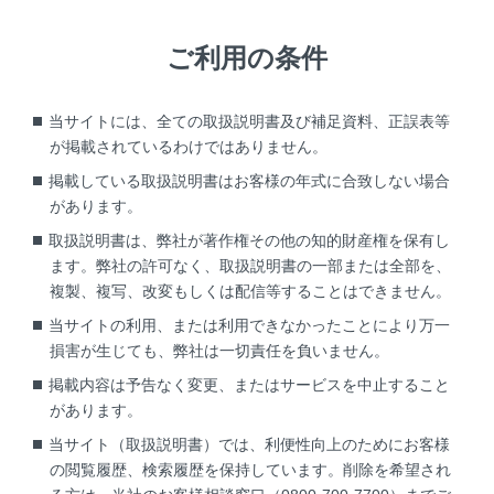
メインメニューの
[‍
‍]
を選択します。
リヤマルチオペレーションパネルのリヤシート
ご利用の条件
エンターテインメントシステム詳細操作画面
で、
[‍
‍]
を選択します。
当サイトには、全ての取扱説明書及び補足資料、正誤表等
リヤシートエンターテインメントシステム設定画
が掲載されているわけではありません。
面が表示されます。
掲載している取扱説明書はお客様の年式に合致しない場合
があります。
[‍画面角度調整‍]
を選択します。
ディスプレイ角度調整画面が表示されます。
取扱説明書は、弊社が著作権その他の知的財産権を保有し
ます。弊社の許可なく、取扱説明書の一部または全部を、
[‍
‍]
または
[‍
‍]
を選択し、お好みの角度に
複製、複写、改変もしくは配信等することはできません。
調整します。
当サイトの利用、または利用できなかったことにより万一
損害が生じても、弊社は一切責任を負いません。
知識
掲載内容は予告なく変更、またはサービスを中止すること
があります。
[‍オートチルト‍]
を選択すると、シート位置に応じ
当サイト（取扱説明書）では、利便性向上のためにお客様
てディスプレイの角度が自動で調整される、シ
の閲覧履歴、検索履歴を保持しています。削除を希望され
ート連動機能がON になります。