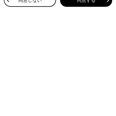
同意しない
同意する
注意
車両の損傷を防ぐために
他車にけん引してもらうときは次のことを必ず
お守りください。
ワイヤーロープは使用しない
速度30km/h以下、距離は車両積載車までの
移動など、できるだけ短距離にとどめる
前進方向でけん引する
サスペンション部などにロープをかけない
この車両で他車やボート（トレーラー）などを
けん引しないでください。
長い下り坂でけん引するときは
レッカー車で4 輪とも持ち上げた状態でけん引し