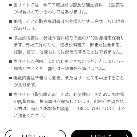
に体が挟まれるなど思わぬ事故につながるおそ
当サイトには、全ての取扱説明書及び補足資料、正誤表等
れがあり危険です。（→
車高制御を一時停止
が掲載されているわけではありません。
するには
）
掲載している取扱説明書はお客様の年式に合致しない場合
があります。
パーキングロックにより後輪が固定され、思わ
取扱説明書は、弊社が著作権その他の知的財産権を保有し
ぬ事故につながるおそれがあり危険です。次の
ます。弊社の許可なく、取扱説明書の一部または全部を、
ことをしないでください。
複製、複写、改変もしくは配信等することはできません。
運転席シートベルトを外し、運転席のドア
当サイトの利用、または利用できなかったことにより万一
を開ける
損害が生じても、弊社は一切責任を負いません。
エンジンスイッチをOFFにする
掲載内容は予告なく変更、またはサービスを中止すること
があります。
けん引フックを車両に取り付けるとき
当サイト（取扱説明書）では、利便性向上のためにお客様
の閲覧履歴、検索履歴を保持しています。削除を希望され
指定の位置にしっかりと取り付けてください。
る方は、当社のお客様相談窓口（0800-700-7700）まで
指定の位置にしっかり取り付けていないとけん引
ご連絡ください。
時にフックがはずれるおそれがあります。