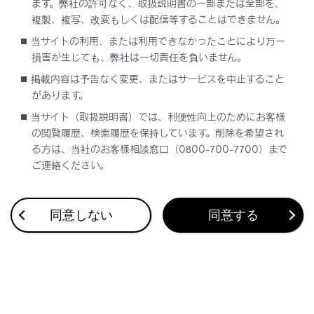
ます。弊社の許可なく、取扱説明書の一部または全部を、
複製、複写、改変もしくは配信等することはできません。
当サイトの利用、または利用できなかったことにより万一
合わせて見られているページ
損害が生じても、弊社は一切責任を負いません。
掲載内容は予告なく変更、またはサービスを中止すること
地上デジタルテレビを視聴する
があります。
Miracast®を再生する
当サイト（取扱説明書）では、利便性向上のためにお客様
USBメモリーの動画ファイルを再生する
の閲覧履歴、検索履歴を保持しています。削除を希望され
る方は、当社のお客様相談窓口（0800-700-7700）まで
ご連絡ください。
このページは役に立ちましたか？
同意しない
同意する
はい
いいえ