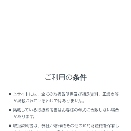
LS500
取扱説明書
マルチメディア
オーディオシステム
Miracastの操作
‍®
Miracast
の操作
Miracastの再生についての留意事項
ご利用の条件
Miracast対応機器を接続する
Miracastを再生する
当サイトには、全ての取扱説明書及び補足資料、正誤表等
が掲載されているわけではありません。
掲載している取扱説明書はお客様の年式に合致しない場合
があります。
取扱説明書は、弊社が著作権その他の知的財産権を保有し