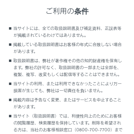
ご利用の条件
当サイトには、全ての取扱説明書及び補足資料、正誤表等
が掲載されているわけではありません。
ETCステータス情報について
掲載している取扱説明書はお客様の年式に合致しない場合
があります。
ETC利用履歴を表示する
取扱説明書は、弊社が著作権その他の知的財産権を保有し
ます。弊社の許可なく、取扱説明書の一部または全部を、
ETC2.0登録情報を表示する
複製、複写、改変もしくは配信等することはできません。
当サイトの利用、または利用できなかったことにより万一
統一エラーコードを表示する
損害が生じても、弊社は一切責任を負いません。
掲載内容は予告なく変更、またはサービスを中止すること
ETC 割込表示について
があります。
当サイト（取扱説明書）では、利便性向上のためにお客様
の閲覧履歴、検索履歴を保持しています。削除を希望され
る方は、当社のお客様相談窓口（0800-700-7700）まで