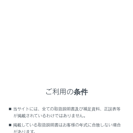
LS500
取扱説明書
マルチメディア
ナビゲーション
地図の情報について
地図の情報について
地点情報を表示する
地図オプション画面
ご利用の条件
施設記号を表示する
地図表示設定
当サイトには、全ての取扱説明書及び補足資料、正誤表等
地図記号・地図表示について
が掲載されているわけではありません。
ハイウェイモードについて
掲載している取扱説明書はお客様の年式に合致しない場合
があります。