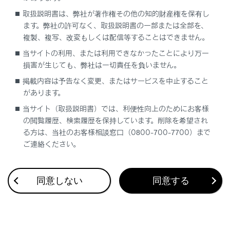
取扱説明書は、弊社が著作権その他の知的財産権を保有し
ます。弊社の許可なく、取扱説明書の一部または全部を、
複製、複写、改変もしくは配信等することはできません。
当サイトの利用、または利用できなかったことにより万一
損害が生じても、弊社は一切責任を負いません。
合わせて見られているページ
掲載内容は予告なく変更、またはサービスを中止すること
があります。
地図を更新する
当サイト（取扱説明書）では、利便性向上のためにお客様
の閲覧履歴、検索履歴を保持しています。削除を希望され
VICSについて
る方は、当社のお客様相談窓口（0800-700-7700）まで
目的地検索画面の見方
ご連絡ください。
同意しない
同意する
このページは役に立ちましたか？
はい
いいえ