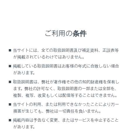
警告
安全のため、運転者は運転中にポータブル機本体
の操作をしないでください。
ご利用の条件
‍®
Bluetooth
通信用の車両側アンテナはマルチメデ
ィアシステム内に内蔵されています。
植込み型心臓ペースメーカー、植込み型両心室ペ
当サイトには、全ての取扱説明書及び補足資料、正誤表等
ーシングパルスジェネレータおよび植込み型除細
が掲載されているわけではありません。
動器以外の医療用電気機器を使用される場合は、
掲載している取扱説明書はお客様の年式に合致しない場合
電波による影響について医師や医療用電気機器製
があります。
造業者などに事前に確認してください。
取扱説明書は、弊社が著作権その他の知的財産権を保有し
ます。弊社の許可なく、取扱説明書の一部または全部を、
複製、複写、改変もしくは配信等することはできません。
注意
当サイトの利用、または利用できなかったことにより万一
損害が生じても、弊社は一切責任を負いません。
ポータブル機を車室内に放置しないでください。
掲載内容は予告なく変更、またはサービスを中止すること
車室内が高温のときにポータブル機が故障するお
があります。
それがあります。