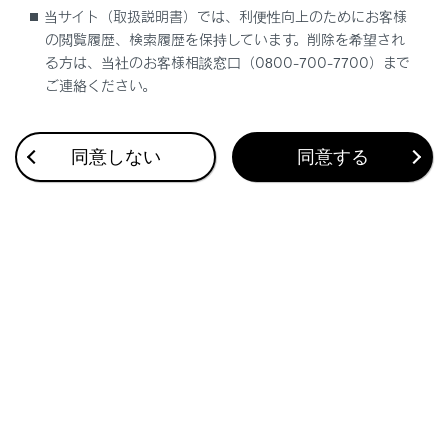
当サイト（取扱説明書）では、利便性向上のためにお客様
接続中にポータブル機を押さえたり、不必要な圧
の閲覧履歴、検索履歴を保持しています。削除を希望され
力を加えたりしないでください。ポータブル機や
る方は、当社のお客様相談窓口（0800-700-7700）まで
端子が破損するおそれがあります。
ご連絡ください。
端子に異物を入れないでください。ポータブル機
や端子が破損するおそれがあります。
ポータブル機をマルチメディアシステムに近づけ
同意しない
同意する
て使用しないでください。近づけすぎると、音質
が劣化したり、接続状態が悪化する場合がありま
す。
関連リンク
Bluetooth機器使用上の留意事項
Bluetooth機器をマルチメディアシステムから登録する
Bluetoothについての情報