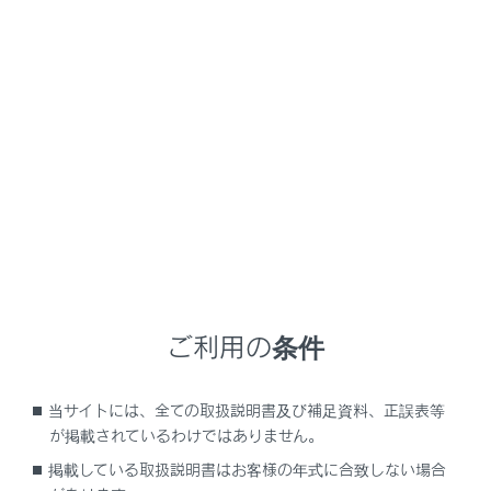
LS500
取扱説明書
リヤシートエンターテインメントシステムでスマートフォンの音楽を操作する
リヤシートエンターテインメン
トシステムでスマートフォンの
音楽を操作する
ご利用の条件
リヤシートエンターテインメントシステムでApple
CarPlayの音楽を再生する
リヤシートエンターテインメントシステムでAndroid
当サイトには、全ての取扱説明書及び補足資料、正誤表等
Autoの音楽を再生する
が掲載されているわけではありません。
掲載している取扱説明書はお客様の年式に合致しない場合