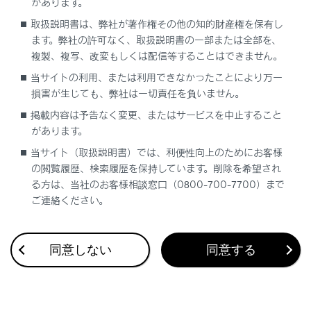
があります。
取扱説明書は、弊社が著作権その他の知的財産権を保有し
ます。弊社の許可なく、取扱説明書の一部または全部を、
複製、複写、改変もしくは配信等することはできません。
当サイトの利用、または利用できなかったことにより万一
損害が生じても、弊社は一切責任を負いません。
合わせて見られているページ
掲載内容は予告なく変更、またはサービスを中止すること
があります。
SDメモリーカードの音楽ファイルを再生する
当サイト（取扱説明書）では、利便性向上のためにお客様
リヤシートエンターテインメントシステムで地上デジタルテ
の閲覧履歴、検索履歴を保持しています。削除を希望され
レビを視聴する
る方は、当社のお客様相談窓口（0800-700-7700）まで
ご連絡ください。
SDメモリーカードの動画ファイルを再生する
同意しない
同意する
このページは役に立ちましたか？