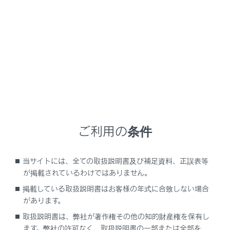
LS500
取扱説明書
お手入れのしかた
お手入れのしかた
外装の手入れ
お手入れは、部位や素材にあった適切な方法で実施して
ご利用の条件
ください。
当サイトには、全ての取扱説明書及び補足資料、正誤表等
手入れの作業要領
が掲載されているわけではありません。
掲載している取扱説明書はお客様の年式に合致しない場合
があります。
取扱説明書は、弊社が著作権その他の知的財産権を保有し
ます。弊社の許可なく、取扱説明書の一部または全部を、