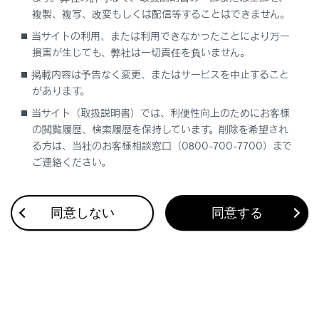
複製、複写、改変もしくは配信等することはできません。
当サイトの利用、または利用できなかったことにより万一
合わせて見られているページ
損害が生じても、弊社は一切責任を負いません。
タイヤについて
掲載内容は予告なく変更、またはサービスを中止すること
があります。
タイヤの交換
当サイト（取扱説明書）では、利便性向上のためにお客様
電子キーの電池交換
の閲覧履歴、検索履歴を保持しています。削除を希望され
る方は、当社のお客様相談窓口（0800-700-7700）まで
ご連絡ください。
このページは役に立ちましたか？
同意しない
同意する
はい
いいえ