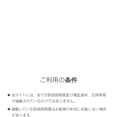
LS500
取扱説明書
室内装備・機能
リヤマルチオペレーションパネル
リヤマルチオペレーションパネ
ル
リヤアームレスト内のオペレーションパネルを使って、オ
ご利用の条件
ーディオ・エアコン・シート・リラクゼーションシー
ト・シェード・ランプの操作をすることができます。
当サイトには、全ての取扱説明書及び補足資料、正誤表等
が掲載されているわけではありません。
リヤマルチオペレーションパネルの操作につい
掲載している取扱説明書はお客様の年式に合致しない場合
て
があります。