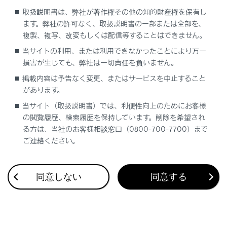
取扱説明書は、弊社が著作権その他の知的財産権を保有し
ます。弊社の許可なく、取扱説明書の一部または全部を、
複製、複写、改変もしくは配信等することはできません。
当サイトの利用、または利用できなかったことにより万一
損害が生じても、弊社は一切責任を負いません。
合わせて見られているページ
掲載内容は予告なく変更、またはサービスを中止すること
があります。
リヤオートエアコン
当サイト（取扱説明書）では、利便性向上のためにお客様
の閲覧履歴、検索履歴を保持しています。削除を希望され
フロントオートエアコン
る方は、当社のお客様相談窓口（0800-700-7700）まで
その他の室内装備
ご連絡ください。
同意しない
同意する
このページは役に立ちましたか？
はい
いいえ