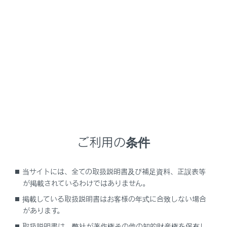
ヘッドフォンを使用するときは、ヘッドフォンを接続
した状態で音量調整を行ってください。
音量が大きすぎると人体に重大な影響を与えるおそれ
があります。
リヤコンソールボックス後⽅のフタを開けます。
ご利用の条件
当サイトには、全ての取扱説明書及び補足資料、正誤表等
が掲載されているわけではありません。
掲載している取扱説明書はお客様の年式に合致しない場合
ヘッドフォンジャックにヘッドフォンのコネクター
があります。
を挿し込みます。
取扱説明書は、弊社が著作権その他の知的財産権を保有し