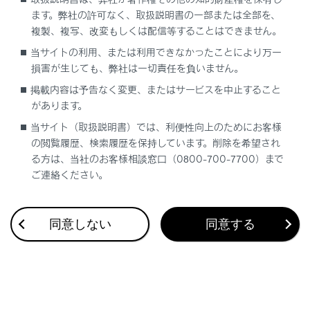
ます。弊社の許可なく、取扱説明書の一部または全部を、
複製、複写、改変もしくは配信等することはできません。
当サイトの利用、または利用できなかったことにより万一
損害が生じても、弊社は一切責任を負いません。
掲載内容は予告なく変更、またはサービスを中止すること
があります。
当サイト（取扱説明書）では、利便性向上のためにお客様
関連リンク
の閲覧履歴、検索履歴を保持しています。削除を希望され
る方は、当社のお客様相談窓口（0800-700-7700）まで
ご連絡ください。
リヤシートエンターテインメントシステムの音量を調整
する
リヤシートエンターテインメントシステムの音声出力モ
同意しない
同意する
ードを切りかえる