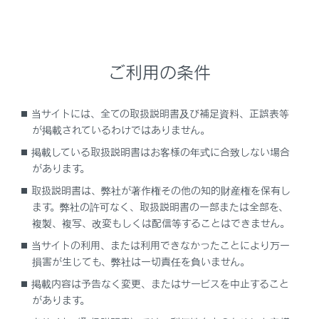
ランクのあいだに挟まないように注意してくださ
い。骨折など重大な傷害を受けるおそれがあり危
険です。
ご利用の条件
当サイトには、全ての取扱説明書及び補足資料、正誤表等
が掲載されているわけではありません。
掲載している取扱説明書はお客様の年式に合致しない場合
があります。
取扱説明書は、弊社が著作権その他の知的財産権を保有し
ます。弊社の許可なく、取扱説明書の一部または全部を、
複製、複写、改変もしくは配信等することはできません。
パワートランクリッドについて
当サイトの利用、または利用できなかったことにより万一
損害が生じても、弊社は一切責任を負いません。
パワートランクリッドの操作時は、次のことを必
掲載内容は予告なく変更、またはサービスを中止すること
ずお守りください。
があります。
お守りいただかないと、重大な傷害につながるお