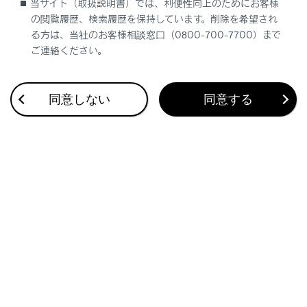
それがあり危険です。
当サイト（取扱説明書）では、利便性向上のためにお客様
の閲覧履歴、検索履歴を保持しています。削除を希望され
周囲の安全を確かめ、障害物がないか、身のま
る方は、当社のお客様相談窓口（0800-700-7700）まで
わりの品が挟み込まれる危険がないか確認して
ご連絡ください。
ください。
人がいるときは、作動させる前に安全を確認
同意しない
同意する
し、動かすことを知らせる「声かけ」をしてく
ださい。
トランクリッドが自動で開いている途中でパワ
ートランクリッドスイッチを押すと、作動が停
止します。坂道などの傾斜地では、停止させた
とき急に開いたり閉じたりするおそれがあるた
め、十分注意してください。
傾斜した場所では、自動で開いたあとにトラン
クリッドが突然閉じる場合があります。トラン
クは必ず全開で静止していることを確認して使