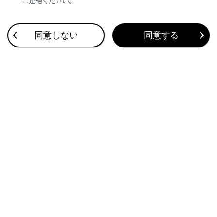
ご連絡ください。
設定可能な項目を表示します。
[‍Apple CarPlay‍]
同意しない
同意する
Apple CarPlayの画面を表示します。
ステアリングスイッチで操作する
[‍<‍]
／
[‍>‍]
スイッチ
トラックが切りかわります。
押し続けると、早もどし／早送りします。手を
離すと、その位置から再生します。