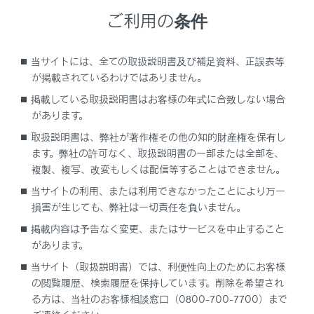
と、その位置から再生します。
ご利用の条件
[‍
‍]
再生を一時停止します。
当サイトには、全ての取扱説明書及び補足資料、正誤表等
が掲載されているわけではありません。
[‍
‍]
掲載している取扱説明書はお客様の年式に合致しない場合
再生します。
があります。
[‍
‍]
取扱説明書は、弊社が著作権その他の知的財産権を保有し
トラックが切りかわります。
ます。弊社の許可なく、取扱説明書の一部または全部を、
複製、複写、改変もしくは配信等することはできません。
タッチし続けると、早送りします。手を離す
と、その位置から再生します。
当サイトの利用、または利用できなかったことにより万一
損害が生じても、弊社は一切責任を負いません。
[‍
‍]
掲載内容は予告なく変更、またはサービスを中止すること
リピート再生をします。
があります。
リピート再生中にタッチするたびに、リピート
当サイト（取扱説明書）では、利便性向上のためにお客様
の設定が切りかわります。
の閲覧履歴、検索履歴を保持しています。削除を希望され
[‍
‍]
る方は、当社のお客様相談窓口（0800-700-7700）まで