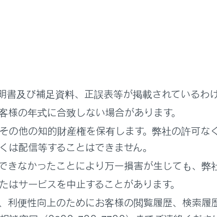
メモリーを接続するときはUSB端子に直接接続してください。
明書及び補足資料、正誤表等が掲載されているわ
客様の年式に合致しない場合があります。
その他の知的財産権を保有します。弊社の許可な
使いの機器によっては、視聴できない場合があります。
くは配信等することはできません。
SBハブを使用して複数の機器を接続した場合、最初に認識さ
できなかったことにより万一損害が生じても、弊
SBケーブルおよび接続する機器の取扱説明書をご覧ください。
たはサービスを中止することがあります。
続する機器の電源は、機器に付属のバッテリーなどを使用して
、利便性向上のためにお客様の閲覧履歴、検索履
ーソケットを使用すると、雑音が出ることがあります。（アク