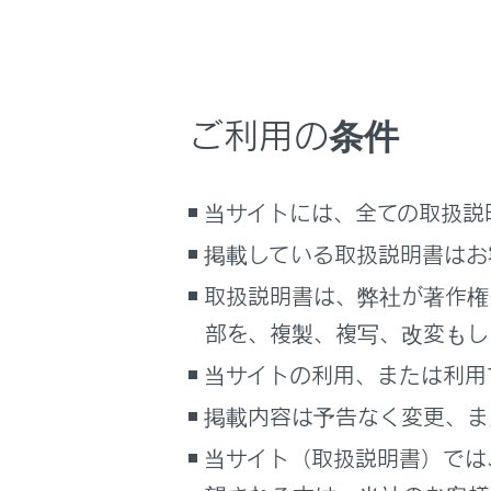
車両情報
こんなときは
ブックマーク
ご利用の条件
あとで読む
USB
PDFで見る
当サイトには、全ての取扱説
車両
掲載している取扱説明書はお
マルチメディア
知識
取扱説明書は、弊社が著作権
画面表示設定
お
部を、複製、複写、改変もし
U
個人情報の取扱いについて
当サイトの利用、または利用
サイト利用について
U
掲載内容は予告なく変更、ま
お問い合わせ
接
当サイト（取扱説明書）では
リ