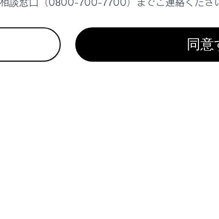
説明書」をご覧ください）
談窓口（0800-700-7700）までご連絡くださ
同意
続する機器の形やサイズによっては、コンソールボックスが完
、無理矢理コンソールボックスを閉じないでください。機器や
続する機器の形状によっては、周辺部品と干渉し、機器や端子
続中に機器を押さえたり、不必要な圧力を加えたりしないでく
ります。
子に異物を入れないでください。機器や端子が破損するおそれ