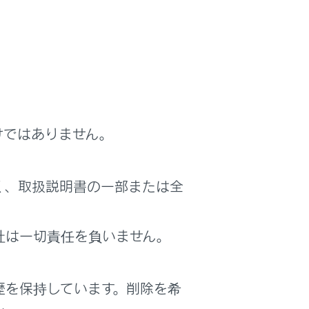
けではありません。
く、取扱説明書の一部または全
れた機器以外は使用できません。
社は一切責任を負いません。
ください。車に装着されているアクセサ
歴を保持しています。削除を希
セサリーソケットについては、別冊「取