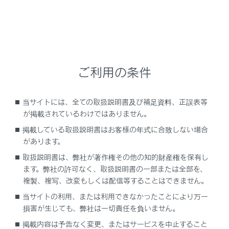
安全運転を行う責任は運転者にあります。常に周
囲の状況を把握し、安全運転に努めてください。
ブラインドスポットモニターは、ドアミラーの死
角領域に入った車両の存在とその死角領域に急速
に接近してくる車両の存在を運転者に提供する、
ご利用の条件
補助的なシステムです。本システムだけで安全な車
線変更の可否を判断できるものではないため、シ
当サイトには、全ての取扱説明書及び補足資料、正誤表等
ステムを過信すると思わぬ事故につながり、重大
が掲載されているわけではありません。
な傷害におよぶか、最悪の場合死亡につながるお
掲載している取扱説明書はお客様の年式に合致しない場合
それがあります。
があります。
状況によっては本システムが有効に機能しないこ
取扱説明書は、弊社が著作権その他の知的財産権を保有し
とがあるため、運転者は自らの目視とミラーによ
ます。弊社の許可なく、取扱説明書の一部または全部を、
る安全確認をおこなう必要があります。
複製、複写、改変もしくは配信等することはできません。
当サイトの利用、または利用できなかったことにより万一
損害が生じても、弊社は一切責任を負いません。
システムの構成部品
掲載内容は予告なく変更、またはサービスを中止すること