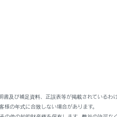
ハンズフリー電話
通話中の操作
プ通話をする
保留相手がいる場合に保留相手を通話に追加できます。
と通話中に、[グループ通話]にタッチします。
留中の電話が保留解除され、グループ通話へ切りかわります。
明書及び補足資料、正誤表等が掲載されているわ
客様の年式に合致しない場合があります。
その他の知的財産権を保有します。弊社の許可な
帯電話会社とグループ通話の契約をしている必要があります。