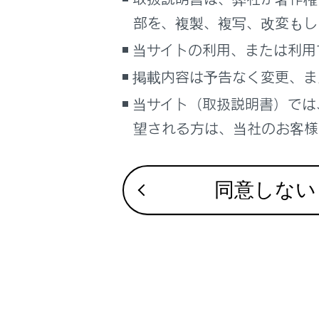
車両情報
部を、複製、複写、改変もし
携
こんなときは
当サイトの利用、または利用
グ
ブックマーク
掲載内容は予告なく変更、ま
あとで読む
当サイト（取扱説明書）では
望される方は、当社のお客様相
PDFで見る
車両
合わせて見ら
マルチメディア
同意しない
お車を手放す
画面表示設定
ステアリング
個人情報の取扱いについて
ハンズフリー
サイト利用について
お問い合わせ