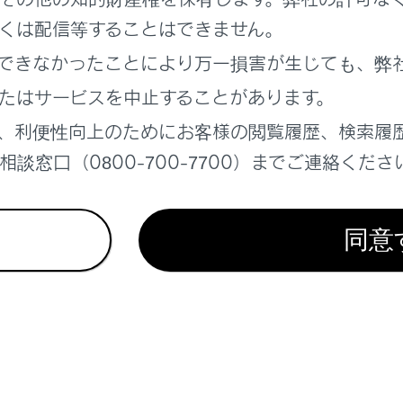
くは配信等することはできません。
帯電話の機種や契約内容によっては、本機能が利用できない場
できなかったことにより万一損害が生じても、弊
ループ通話を切ると、グループ全員との通話が終了します。
たはサービスを中止することがあります。
、利便性向上のためにお客様の閲覧履歴、検索履
談窓口（0800-700-7700）までご連絡くださ
れているページ
このページ
同意
ときの注意
スイッチで操作する
電話が故障したとお考えになる前に