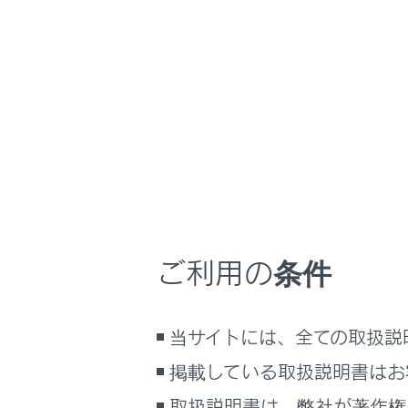
UX300e
取扱説明書
マルチメディア
ホーム
グルー
はじめに
安全・安心のために
EVシステム
通話相手と
走行に関する情報表示
運転する前に
ご利用の条件
第三者
運転
保
室内装備・機能
当サイトには、全ての取扱説
マルチメディア
知識
お手入れのしかた
掲載している取扱説明書はお
万一の場合には
取扱説明書は、弊社が著作権
携