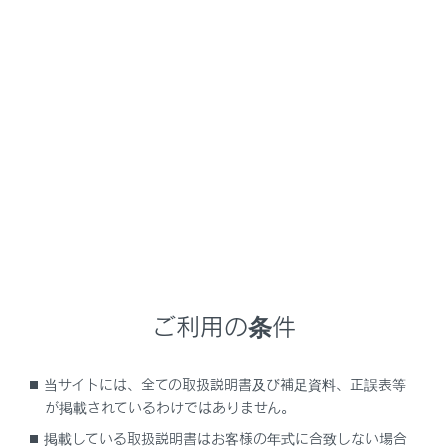
ィアシステムの連絡先に新規で追加できません。[自
動転送]をOFFにしてから行ってください。
（→
Bluetooth®機器を設定する
）
Apple CarPlay/Android Autoを接続しているとき
は、この機能を使用できません。
メインメニューの[
]にタッチします。
[連絡先の更新]にタッチします。
[新規作成]にタッチします。
各項目を選択して入力します。
ご利用の条件
当サイトには、全ての取扱説明書及び補足資料、正誤表等
が掲載されているわけではありません。
掲載している取扱説明書はお客様の年式に合致しない場合