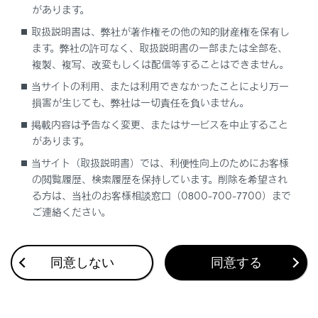
があります。
取扱説明書は、弊社が著作権その他の知的財産権を保有し
ます。弊社の許可なく、取扱説明書の一部または全部を、
複製、複写、改変もしくは配信等することはできません。
[電話番号を追加]にタッチすると、追加の電話番
号を設定できます。
当サイトの利用、または利用できなかったことにより万一
損害が生じても、弊社は一切責任を負いません。
電話番号が入力されていない場合、電話番号
掲載内容は予告なく変更、またはサービスを中止すること
を追加することはできません。
があります。
電話番号の種別（自宅や携帯など）を選択できま
当サイト（取扱説明書）では、利便性向上のためにお客様
す。
の閲覧履歴、検索履歴を保持しています。削除を希望され
る方は、当社のお客様相談窓口（0800-700-7700）まで
[保存]にタッチします。
ご連絡ください。
名前、読み仮名、電話番号のすべてが入力されて
いないと登録できません。
同意しない
同意する
連絡先のデータを修正する