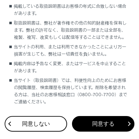
内容を確認後
掲載している取扱説明書はお客様の年式に合致しない場合
[更新ソフトウェアがあります]
があります。
更新データが
取扱説明書は、弊社が著作権その他の知的財産権を保有し
ます。弊社の許可なく、取扱説明書の一部または全部を、
[機種情報]
現在のソフト
複製、複写、改変もしくは配信等することはできません。
当サイトの利用、または利用できなかったことにより万一
ソフトウェア
[ソフトウェア更新]
損害が生じても、弊社は一切責任を負いません。
更新データが
掲載内容は予告なく変更、またはサービスを中止すること
があります。
ソフトウェア
当サイト（取扱説明書）では、利便性向上のためにお客様
[履歴]
更新履歴がな
の閲覧履歴、検索履歴を保持しています。削除を希望され
る方は、当社のお客様相談窓口（0800-700-7700）まで
ご連絡ください。
[ライセンス情報]
ソフトウェア
[更新通知]
ソフトウェア
同意しない
同意する