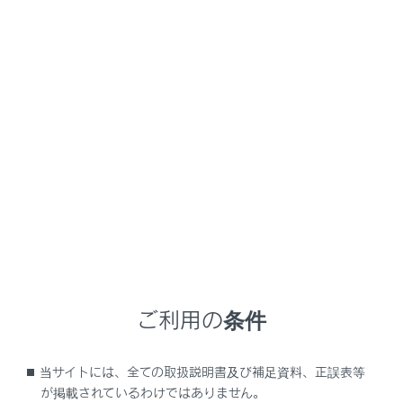
サブメニューの[ソフトウェア更新]にタッチしま
す。
各項目を選択します。
設定項目
ご利用の条件
「ソフトウェア更新」
当サイトには、全ての取扱説明書及び補足資料、正誤表等
が掲載されているわけではありません。
[詳細]にタ