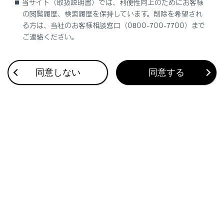
当サイト（取扱説明書）では、利便性向上のためにお客様
駐車場を提案
の閲覧履歴、検索履歴を保持しています。削除を希望され
る方は、当社のお客様相談窓口（0800-700-7700）まで
ご連絡ください。
同意しない
同意する
合わせて見られているページ
ナビゲーションの設定
セキュリティ設定を変更する
その他設定
このページは役に立ちましたか？