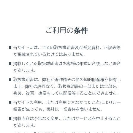
ご利用の条件
当サイトには、全ての取扱説明書及び補足資料、正誤表等
が掲載されているわけではありません。
掲載している取扱説明書はお客様の年式に合致しない場合
設定項目
があります。
取扱説明書は、弊社が著作権その他の知的財産権を保有し
[交差点拡大図]
交差点拡大図
ます。弊社の許可なく、取扱説明書の一部または全部を、
複製、複写、改変もしくは配信等することはできません。
[オートマップズーム]
オートマップズ
当サイトの利用、または利用できなかったことにより万一
損害が生じても、弊社は一切責任を負いません。
[渋滞・規制音声案内]
渋滞・規制音声
掲載内容は予告なく変更、またはサービスを中止すること
があります。
駐車場提案の
[駐車場提案]