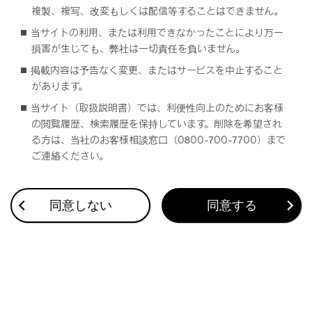
複製、複写、改変もしくは配信等することはできません。
当サイトの利用、または利用できなかったことにより万一
損害が生じても、弊社は一切責任を負いません。
合わせて見られているページ
掲載内容は予告なく変更、またはサービスを中止すること
があります。
ユーザーカスタマイズ機能
当サイト（取扱説明書）では、利便性向上のためにお客様
メンテナンスデータ
の閲覧履歴、検索履歴を保持しています。削除を希望され
る方は、当社のお客様相談窓口（0800-700-7700）まで
ご連絡ください。
このページは役に立ちましたか？
同意しない
同意する
はい
いいえ