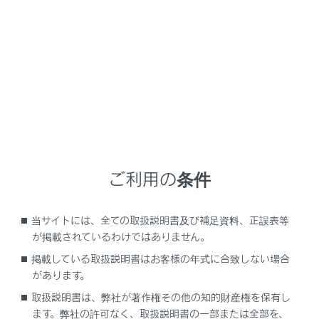
UX300e
取扱説明書
車両情報
初期設定
初期設定が必要な項目
次の項目は補機バッテリーを再接続したり、メンテナン
ご利用の条件
スを行ったあとなどに、システムを正しく作動させるた
めに初期設定が必要です。
当サイトには、全ての取扱説明書及び補足資料、正誤表等
が掲載されているわけではありません。
設定が必要な項目
掲載している取扱説明書はお客様の年式に合致しない場合
があります。
取扱説明書は、弊社が著作権その他の知的財産権を保有し
ます。弊社の許可なく、取扱説明書の一部または全部を、