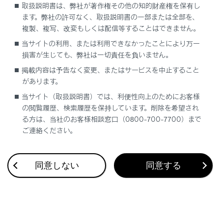
取扱説明書は、弊社が著作権その他の知的財産権を保有し
トラブルが発生した
ます。弊社の許可なく、取扱説明書の一部または全部を、
複製、複写、改変もしくは配信等することはできません。
当サイトの利用、または利用できなかったことにより万一
損害が生じても、弊社は一切責任を負いません。
掲載内容は予告なく変更、またはサービスを中止すること
があります。
合わせて見られているページ
当サイト（取扱説明書）では、利便性向上のためにお客様
の閲覧履歴、検索履歴を保持しています。削除を希望され
る方は、当社のお客様相談窓口（0800-700-7700）まで
車から音が鳴ったときは（音さくいん）
ご連絡ください。
同意しない
同意する
このページは役に立ちましたか？
はい
いいえ