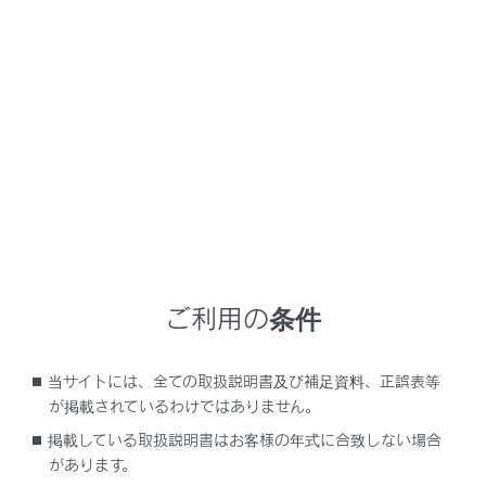
UX300e
取扱説明書
こんなときは
こんなときは（症状別さくい
ん）
メニュー
お困りの際は、レクサス販売店にご連絡いただく前にま
ご利用の条件
ず次のことを確認してください。
当サイトには、全ての取扱説明書及び補足資料、正誤表等
施錠／解錠／ドアの開閉ができない
が掲載されているわけではありません。
掲載している取扱説明書はお客様の年式に合致しない場合
故障かな？と思ったら
があります。