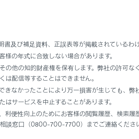
ードのときに、ボタンが表示されます。
ド設定]にタッチします。
モードを選択します。
明書及び補足資料、正誤表等が掲載されているわ
客様の年式に合致しない場合があります。
その他の知的財産権を保有します。弊社の許可な
くは配信等することはできません。
できなかったことにより万一損害が生じても、弊
たはサービスを中止することがあります。
マル]：入力映像をよこ4：たて3の割合で表示します。
、利便性向上のためにお客様の閲覧履歴、検索履
ド1]：入力映像を画面に合わせて拡大して表示します。
談窓口（0800-700-7700）までご連絡くださ
ド2]：入力映像を上下左右方向に均等に拡大して表示します。