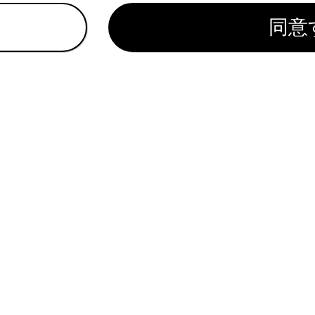
同意
像モードによって設定できるモードは異なります。
客様が個人的に視聴するかぎりにおいては問題ありませんが、
的として画面の圧縮や引き伸ばしなどを行うと、著作権法上で
それがありますので、ご注意ください。
画の見え方に違和感が生じないよう黒帯をつけて動画表示領域
れているページ
このページ
ンの設定
設定を変更する