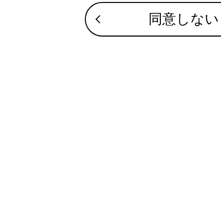
同意しない
知識
映
お
目
お
動
合わせて見ら
ナビゲーショ
セキュリティ