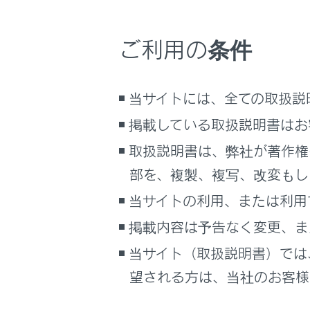
映像モ
車両情報
[ワイ
こんなときは
ご利用の条件
希望の
ブックマーク
あとで読む
当サイトには、全ての取扱説
PDFで見る
掲載している取扱説明書はお
車両
取扱説明書は、弊社が著作権
マルチメディア
部を、複製、複写、改変もし
画面表示設定
当サイトの利用、または利用
掲載内容は予告なく変更、ま
個人情報の取扱いについて
サイト利用について
[ノー
当サイト（取扱説明書）では
お問い合わせ
[ワイ
望される方は、当社のお客様相
[ワイ