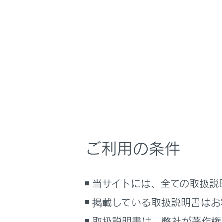
UX300e
取扱説明書
室内装備・機能
ホーム
アクセ
はじめに
安全・安心のために
メニュー
EVシステム
車内におい
走行に関する情報表示
運転する前に
ご利用の条件
運転
各部の名
室内装備・機能
当サイトには、全ての取扱説
マルチメディア
コンセント
お手入れのしかた
掲載している取扱説明書はお
万一の場合には
電気製品
取扱説明書は、弊社が著作権