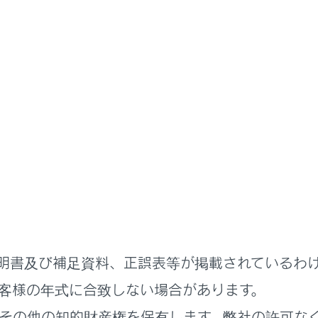
その他の室内装備の使い方
サリーコンセント（AC100V・1
て、AC100Vで最大消費電力1500W以下の電気製品を使う
称
明書及び補足資料、正誤表等が掲載されているわ
をONするとき
客様の年式に合致しない場合があります。
の電源プラグを接続するとき
その他の知的財産権を保有します。弊社の許可な