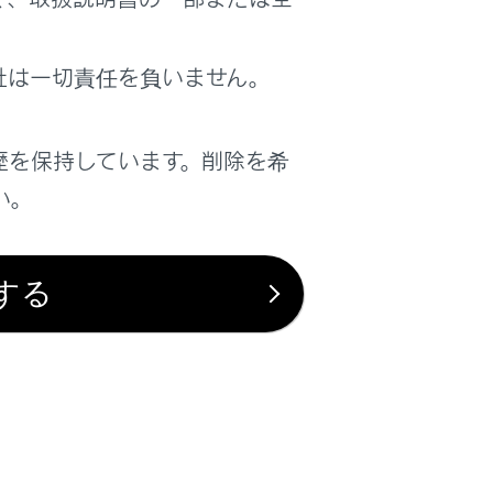
社は一切責任を負いません。
歴を保持しています。削除を希
い。
は役に立ちましたか？
する
はい
いいえ