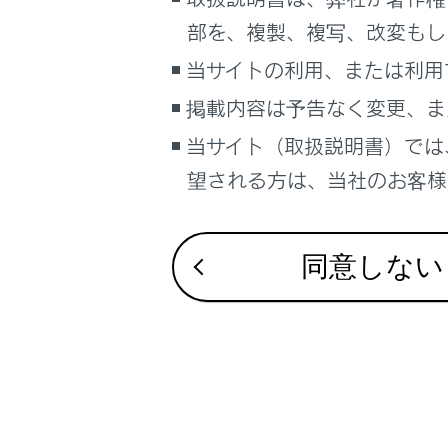
車両情報
部を、複製、複写、改変もし
コンセント
こんなときは
当サイトの利用、または利用
ブックマーク
掲載内容は予告なく変更、ま
あとで読む
当サイト（取扱説明書）では
望される方は、当社のお客様相
PDFで見る
合わせて見ら
車両
マルチメディア
リモートエア
同意しない
非常時給電シ
画面表示設定
収納装備一覧
個人情報の取扱いについて
サイト利用について
お問い合わせ