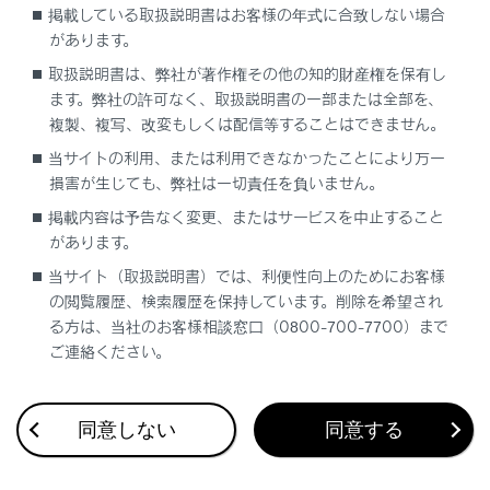
掲載している取扱説明書はお客様の年式に合致しない場合
システム作動例
があります。
取扱説明書は、弊社が著作権その他の知的財産権を保有し
センサーの種類
ます。弊社の許可なく、取扱説明書の一部または全部を、
複製、複写、改変もしくは配信等することはできません。
当サイトの利用、または利用できなかったことにより万一
損害が生じても、弊社は一切責任を負いません。
掲載内容は予告なく変更、またはサービスを中止すること
があります。
合わせて見られているページ
当サイト（取扱説明書）では、利便性向上のためにお客様
の閲覧履歴、検索履歴を保持しています。削除を希望され
シフトポジション
る方は、当社のお客様相談窓口（0800-700-7700）まで
ご連絡ください。
レーダークルーズコントロール（全車速追従機能付き）
ASC（アクティブサウンドコントロール）
同意しない
同意する