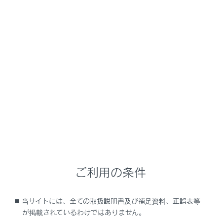
UX300e
取扱説明書
運転
運転支援装置について
パーキングサポートブレーキ
（静止物）
メニュー
駐車時や低速走行時において、壁などの静止物への衝突
のおそれがあるときや、アクセルペダルの踏み間違いや
踏みすぎによる急発進、および、シフトポジション選択
ご利用の条件
を誤っての発進時に、センサーが前後進行方向の静止物
を検知するとシステムが作動し、衝突を緩和し衝突被害
低減に寄与します。
当サイトには、全ての取扱説明書及び補足資料、正誤表等
が掲載されているわけではありません。