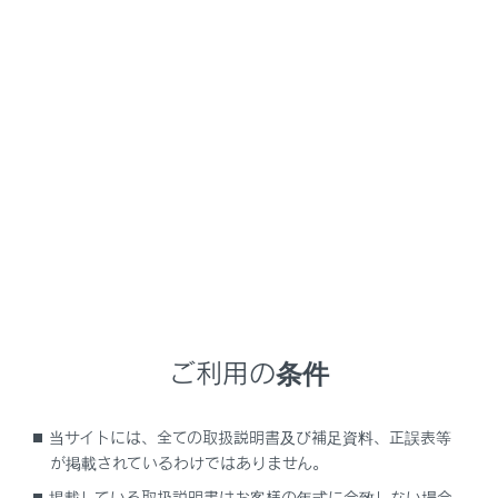
UX300e
取扱説明書
スマートフォンや通信機器の接続
Apple CarPlay/Android Autoの使い方
未登録のスマートフォンでApple
CarPlayを使用する
メニュー
未登録のスマートフォンをマルチメディアシステムと接
続して、Apple CarPlayを使用できます。登録済みスマー
トフォンの場合は、手順が異なります。（→
登録済みス
ご利用の条件
マートフォンでApple CarPlay を使用する
）
当サイトには、全ての取扱説明書及び補足資料、正誤表等
が掲載されているわけではありません。
Apple CarPlayをUSB接続で使用する
掲載している取扱説明書はお客様の年式に合致しない場合