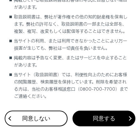
があります。
Apple CarPlay をワイヤレス接続で使用する
取扱説明書は、弊社が著作権その他の知的財産権を保有し
ます。弊社の許可なく、取扱説明書の一部または全部を、
複製、複写、改変もしくは配信等することはできません。
当サイトの利用、または利用できなかったことにより万一
損害が生じても、弊社は一切責任を負いません。
掲載内容は予告なく変更、またはサービスを中止すること
合わせて見られているページ
があります。
当サイト（取扱説明書）では、利便性向上のためにお客様
登録済みスマートフォンでApple CarPlay を使用する
の閲覧履歴、検索履歴を保持しています。削除を希望され
Apple CarPlay/Android Autoが故障したとお考えになる前
る方は、当社のお客様相談窓口（0800-700-7700）まで
に
ご連絡ください。
Android Autoを使用する
同意しない
同意する
このページは役に立ちましたか？