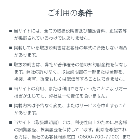
ラジエーター（パワーコントロールユニット）
ご利用の条件
ヒーターシステム
当サイトには、全ての取扱説明書及び補足資料、正誤表等
トランスミッション
が掲載されているわけではありません。
掲載している取扱説明書はお客様の年式に合致しない場合
ブレーキ
があります。
取扱説明書は、弊社が著作権その他の知的財産権を保有し
ウォッシャータンク
ます。弊社の許可なく、取扱説明書の一部または全部を、
複製、複写、改変もしくは配信等することはできません。
タイヤ・ホイール
当サイトの利用、または利用できなかったことにより万一
損害が生じても、弊社は一切責任を負いません。
電球（バルブ）
掲載内容は予告なく変更、またはサービスを中止すること
があります。
車両仕様
当サイト（取扱説明書）では、利便性向上のためにお客様
の閲覧履歴、検索履歴を保持しています。削除を希望され
る方は、当社のお客様相談窓口（0800-700-7700）まで