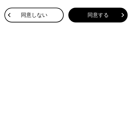
合わせて見られているページ
同意しない
同意する
ナビゲーションの設定
セキュリティ設定を変更する
その他設定
このページは役に立ちましたか？
はい
いいえ
ブックマーク
あとで読む