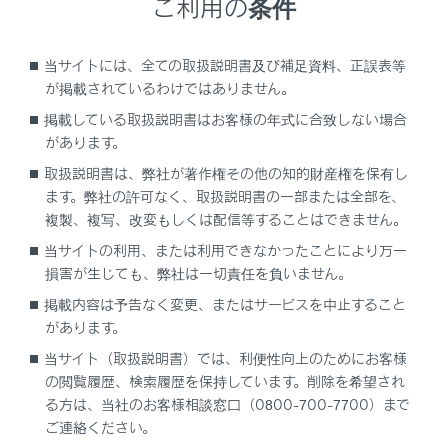
ご利用の条件
映像モードのときに、ボタンが表示されます。
[画質調整]にタッチします。
当サイトには、全ての取扱説明書及び補足資料、正誤表等
各項目を設定します。
が掲載されているわけではありません。
掲載している取扱説明書はお客様の年式に合致しない場合
があります。
取扱説明書は、弊社が著作権その他の知的財産権を保有し
ます。弊社の許可なく、取扱説明書の一部または全部を、
複製、複写、改変もしくは配信等することはできません。
当サイトの利用、または利用できなかったことにより万一
「明るさ」：明るさを調整できます。
損害が生じても、弊社は一切責任を負いません。
「コントラスト」：コントラストを調整できます。
掲載内容は予告なく変更、またはサービスを中止すること
があります。
当サイト（取扱説明書）では、利便性向上のためにお客様
の閲覧履歴、検索履歴を保持しています。削除を希望され
る方は、当社のお客様相談窓口（0800-700-7700）まで
ご連絡ください。