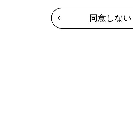
す
同意しない
知識
携
（
本
本
き
合わせて見ら