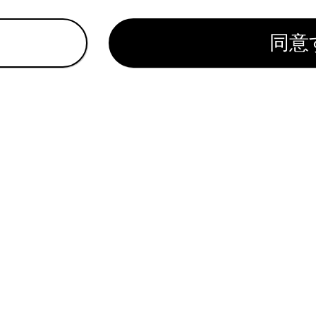
。途中にポーズ（p）信号が含まれる場合は2秒停止し、続く番
同意
帯電話の機種によっては、携帯電話の画面にウェイト信号はセ
,）で表示されます。
機能は、国際電話などを利用するときに使用します。
機能は、留守番電話や銀行の電話サービスなど、電話主体のサ
ます。ウェイト（w）／ポーズ（p）信号を含んだ電話番号は
れているページ
このページ