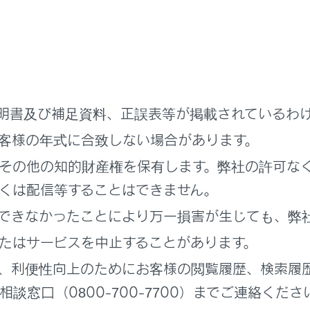
先]にタッチします。
を選択します。
ト（w）／ポーズ（p）信号が含まれる電話番号を選択します。
号にウェイト（w）信号が含まれている場合、[
]を選択しま
明書及び補足資料、正誤表等が掲載されているわ
客様の年式に合致しない場合があります。
その他の知的財産権を保有します。弊社の許可な
くは配信等することはできません。
できなかったことにより万一損害が生じても、弊
たはサービスを中止することがあります。
、利便性向上のためにお客様の閲覧履歴、検索履
談窓口（0800-700-7700）までご連絡くださ
]にタッチすると、ウェイト（w）信号で一時停止された番号