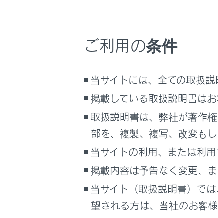
車両情報
[連絡
こんなときは
連絡先
ご利用の条件
ウェイ
ブックマーク
電話番
あとで読む
当サイトには、全ての取扱説
PDFで見る
掲載している取扱説明書はお
車両
マルチメディア
取扱説明書は、弊社が著作権
部を、複製、複写、改変もし
画面表示設定
当サイトの利用、または利用
個人情報の取扱いについて
掲載内容は予告なく変更、ま
サイト利用について
お問い合わせ
当サイト（取扱説明書）では
望される方は、当社のお客様相
[