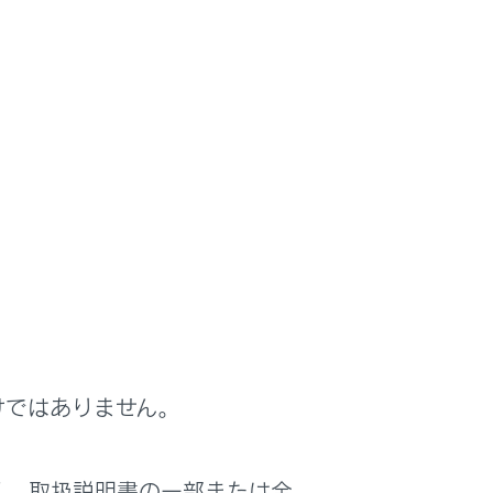
ット）を経由して新しい道路情報をダウン
タを更新しています。
けではありません。
く、取扱説明書の一部または全