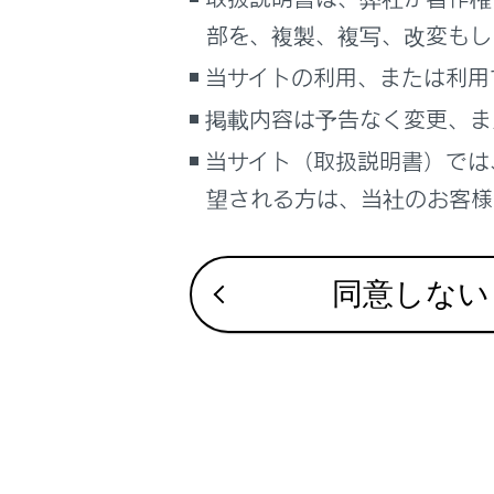
車両情報
部を、複製、複写、改変もし
こんなときは
更新案内
当サイトの利用、または利用
ブックマーク
掲載内容は予告なく変更、ま
更新方法
あとで読む
当サイト（取扱説明書）では
更新対象
望される方は、当社のお客様相
PDFで見る
車両
マルチメディア
地図更新
同意しない
画面表示設定
個人情報の取扱いについて
サイト利用について
お問い合わせ
合わせて見ら
全ルート図表