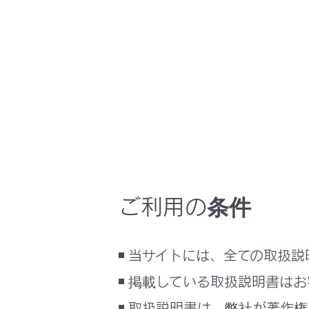
UX300e
取扱説明書
マルチメディア
ホーム
マップ
はじめに
安全・安心のために
メニュー
EVシステム
マップオン
走行に関する情報表示
ロードし、
運転する前に
ご利用の条件
マップオン
運転
室内装備・機能
当サイトには、全ての取扱説
マルチメディア
マップオ
お手入れのしかた
掲載している取扱説明書はお
万一の場合には
サービス
取扱説明書は、弊社が著作権