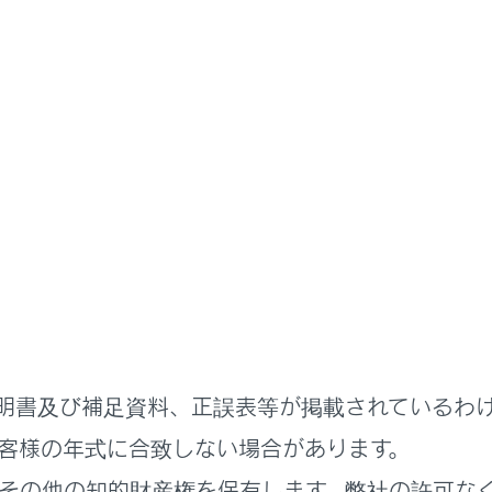
ナビゲーション
地図データの更新
オンデマンドとは
デマンドは、通信モジュール（DCM）、パソコン（インターネ
地図を更新するサービスです。
デマンドは、新しい道路情報が準備できしだい、順次地図デー
明書及び補足資料、正誤表等が掲載されているわ
ンデマンドの更新方法、および更新にかかる費用
客様の年式に合致しない場合があります。
期間
その他の知的財産権を保有します。弊社の許可な