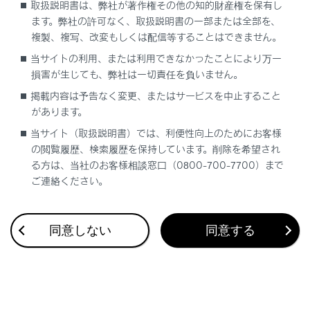
取扱説明書は、弊社が著作権その他の知的財産権を保有し
ます。弊社の許可なく、取扱説明書の一部または全部を、
複製、複写、改変もしくは配信等することはできません。
当サイトの利用、または利用できなかったことにより万一
損害が生じても、弊社は一切責任を負いません。
合わせて見られているページ
掲載内容は予告なく変更、またはサービスを中止すること
があります。
VICS・交通情報
当サイト（取扱説明書）では、利便性向上のためにお客様
目的地に設定する場所の検索
の閲覧履歴、検索履歴を保持しています。削除を希望され
地上デジタルテレビの視聴
る方は、当社のお客様相談窓口（0800-700-7700）まで
ご連絡ください。
同意しない
同意する
このページは役に立ちましたか？
はい
いいえ