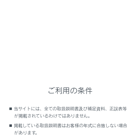
NX 350h
取扱説明書
ナビゲーションシステムを使う
オーディオシステム
ラジオの操作
メニュー
ご利用の条件
ラジオを聴く
当サイトには、全ての取扱説明書及び補足資料、正誤表等
交通情報を聴く
が掲載されているわけではありません。
掲載している取扱説明書はお客様の年式に合致しない場合
ラジオ用アンテナの取り扱い
があります。