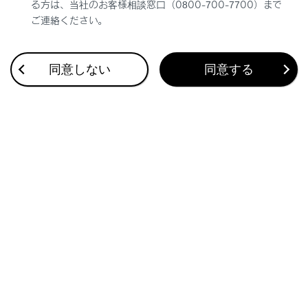
る方は、当社のお客様相談窓口（0800-700-7700）まで
画面の温度が極めて低いときは、画面表示の切り
ご連絡ください。
かえが遅れる場合がありますので、車室内を暖め
てからご使用ください。
例えばシフトレンジ表示を使用した場合、シフト
同意しない
同意する
操作をしてもすぐにシフトレンジの表示が切りか
わらないことで運転者がダウンシフトしなかった
と誤解し、再度ダウンシフトすることによって急
激に過度のエンジンブレーキがかかり、重大な傷
害におよぶか、最悪の場合死亡につながるおそれ
があります。
ディスプレイの設定を変更するとき
ハイブリッドシステムが作動している状態で操作
を行うため、車庫内など囲まれた場所では、十分
に換気をしてください。換気をしないと、排気ガ
スが充満し、排気ガスに含まれる一酸化炭素
（CO）により、重大な健康障害におよぶか、最悪