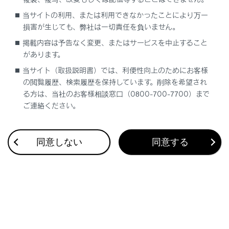
合わせて見られているページ
当サイトの利用、または利用できなかったことにより万一
損害が生じても、弊社は一切責任を負いません。
低速時に障害物との接近を検知して音と画面で知らせる
掲載内容は予告なく変更、またはサービスを中止すること
運転を補助する装置の一覧
があります。
Advanced Parkメインスイッチを押して駐車操作を支援する
当サイト（取扱説明書）では、利便性向上のためにお客様
の閲覧履歴、検索履歴を保持しています。削除を希望され
る方は、当社のお客様相談窓口（0800-700-7700）まで
ご連絡ください。
このページは役に立ちましたか？
同意しない
同意する
はい
いいえ
ブックマーク
あとで読む