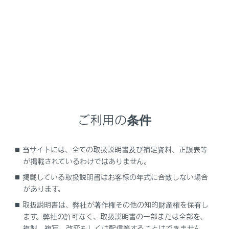
NX 350h
取扱説明書
安全運転を支援する機能
安全運転サポート機能を使う
一定の車速で走行する
ご利用の条件
当サイトには、全ての取扱説明書及び補足資料、正誤表等
クルーズコントロール
が掲載されているわけではありません。
掲載している取扱説明書はお客様の年式に合致しない場合
があります。
取扱説明書は、弊社が著作権その他の知的財産権を保有し
ます。弊社の許可なく、取扱説明書の一部または全部を、
複製、複写、改変もしくは配信等することはできません。