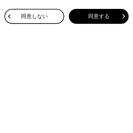
るおそれがあります。
パンクしたタイヤの再利用禁止
同意しない
同意する
パンクしたタイヤを補修して使用しないでくださ
い。
自動洗車機の使用禁止
タイヤがパンクした状態では、車が洗車機に引っ
かかり、損傷するおそれがあるため自動洗車機を
使用しないでください。