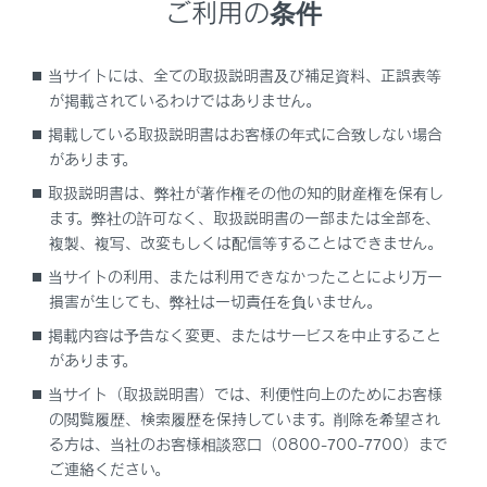
高温時などは
ご利用の条件
80kmまで走行できない場合があります。
当サイトには、全ての取扱説明書及び補足資料、正誤表等
が掲載されているわけではありません。
注意
掲載している取扱説明書はお客様の年式に合致しない場合
タイヤを交換するときは
があります。
取扱説明書は、弊社が著作権その他の知的財産権を保有し
最寄りのレクサス販売店で交換してください。タ
ます。弊社の許可なく、取扱説明書の一部または全部を、
イヤ交換の際、交換手順を誤るとタイヤ空気圧警
複製、複写、改変もしくは配信等することはできません。
報用のバルブと送信機が損傷するおそれがありま
す。
当サイトの利用、または利用できなかったことにより万一
損害が生じても、弊社は一切責任を負いません。
段差を乗りこえるときは
掲載内容は予告なく変更、またはサービスを中止すること
タイヤがパンクしているときは、通常にくらべ車
があります。
高が低くなっているので、注意してください。
当サイト（取扱説明書）では、利便性向上のためにお客様
の閲覧履歴、検索履歴を保持しています。削除を希望され
液体のパンク補修剤の使用禁止
る方は、当社のお客様相談窓口（0800-700-7700）まで
お使いになると、空気圧バルブ／送信機が損傷す
ご連絡ください。