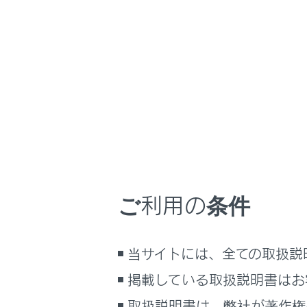
NX 350h
取扱説明書
ホーム
画面表
はじめに
車を運転する前の準備
設定項目
車を運転するときに知ってほしい
こと
時間帯や天候に合わせた運転と装
文字の大き
備
ご利用の条件
快適装備と便利な室内装備の使い
1
かた
メーター／ディスプレイの機能と表
当サイトには、全ての取扱説
示される情報
掲載している取扱説明書はお
安全運転を支援する機能
通信で安心、快適、便利を支援す
取扱説明書は、弊社が著作権