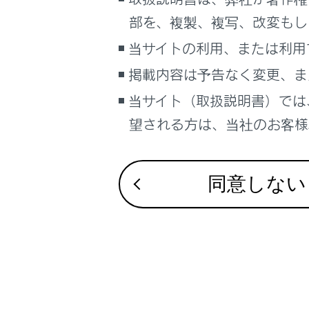
るしくみ
利き手
部を、複製、複写、改変もし
ナビゲーションシステムを使う
当サイトの利用、または利用
左利
車のお手入れ
掲載内容は予告なく変更、ま
困ったときの対処方法
スマートフォン
車の仕様、諸元、装備
当サイト（取扱説明書）では
変更できます。
補足
望される方は、当社のお客様相
ブックマーク
あとで読む
同意しない
PDFで見る
車両
マルチメディア
画面表示設定
個人情報の取扱いについて