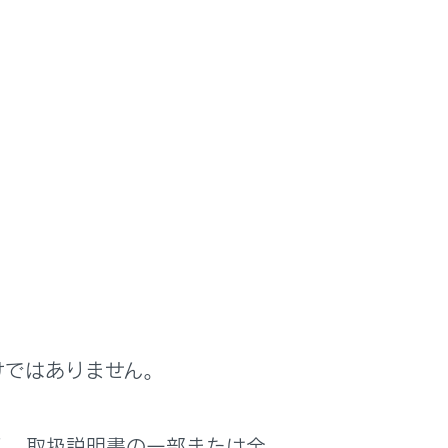
ームに検索ボックスを表示する
表示
非表示
けではありません。
マートフォンで表示しているとき、ホーム画面上に検
ボックスを表示できます。
く、取扱説明書の一部または全