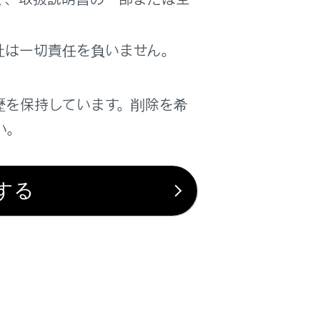
面の配色設定
社は一切責任を負いません。
ライト
自動
ダーク
動選択時のダークモード適用時間を設定できます。
歴を保持しています。削除を希
〜
い。
保存
する