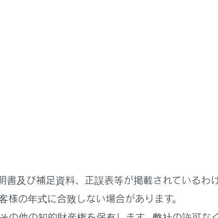
示設定
さ
ホ
1.2x
1.5x
明書及び補足資料、正誤表等が掲載されているわ
ス
索
客様の年式に合致しない場合があります。
その他の知的財産権を保有します。弊社の許可な