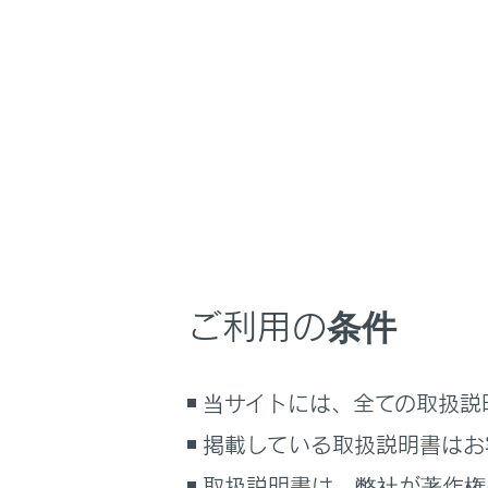
NX 350h
取扱説明書
車を運転するとき
ホーム
シフト
はじめに
車を運転する前の準備
メニュー
車を運転するときに知ってほしい
こと
パドルシフト
時間帯や天候に合わせた運転と装
ブレーキ力を
備
ご利用の条件
快適装備と便利な室内装備の使い
かた
Dポジシ
メーター／ディスプレイの機能と表
当サイトには、全ての取扱説
示される情報
Sモード
掲載している取扱説明書はお
安全運転を支援する機能
通信で安心、快適、便利を支援す
取扱説明書は、弊社が著作権