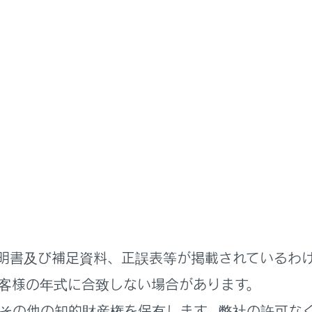
に知ってほしいこと
運転のしかた
レンジの切りかえ
スイッチの操作で、シフトレンジを切りかえることができます
切りかえることができます。
ョンでレンジ選択する
明書及び補足資料、正誤表等が掲載されているわ
でシフトレンジ選択する
客様の年式に合致しない場合があります。
その他の知的財産権を保有します。弊社の許可な