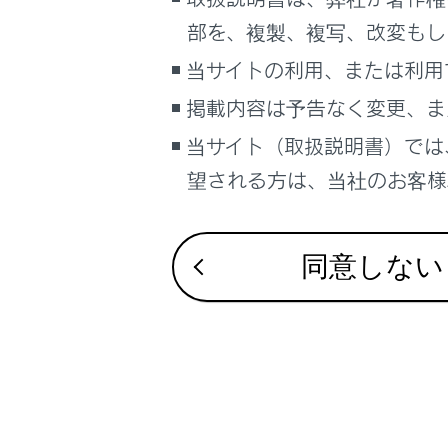
るしくみ
部を、複製、複写、改変もし
ナビゲーションシステムを使う
当サイトの利用、または利用
車のお手入れ
掲載内容は予告なく変更、ま
合わせて見ら
困ったときの対処方法
車の仕様、諸元、装備
当サイト（取扱説明書）では
駐車する
補足
望される方は、当社のお客様相
シフトポジシ
給油
ブックマーク
あとで読む
同意しない
PDFで見る
車両
マルチメディア
画面表示設定
個人情報の取扱いについて