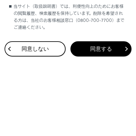
当サイト（取扱説明書）では、利便性向上のためにお客様
レクサス販売店にご連絡ください。
の閲覧履歴、検索履歴を保持しています。削除を希望され
る方は、当社のお客様相談窓口（0800-700-7700）まで
ご連絡ください。
同意しない
同意する
合わせて見られているページ
警告灯が点灯／点滅した
警告灯一覧
ディスプレイに警告メッセージが表示された
このページは役に立ちましたか？