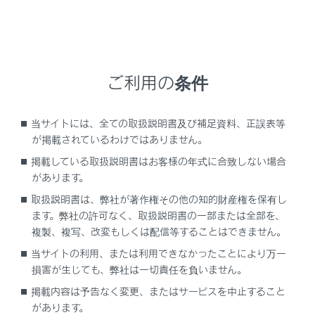
対処の方法がわからないとき、あるいは対処をして
もハイブリッドシステムが始動できないときは、レ
クサス販売店にご連絡ください。
ご利用の条件
補機バッテリーのターミナルがはずれている可能性
があります。
当サイトには、全ての取扱説明書及び補足資料、正誤表等
が掲載されているわけではありません。
補機バッテリーのターミナルがはずれていないか確
掲載している取扱説明書はお客様の年式に合致しない場合
認します。
があります。
対処の方法がわからないとき、あるいは対処をして
取扱説明書は、弊社が著作権その他の知的財産権を保有し
もハイブリッドシステムが始動できないときは、レ
ます。弊社の許可なく、取扱説明書の一部または全部を、
複製、複写、改変もしくは配信等することはできません。
クサス販売店にご連絡ください。
当サイトの利用、または利用できなかったことにより万一
ステアリングロックシステムに異常がある可能性が
損害が生じても、弊社は一切責任を負いません。
あります。
掲載内容は予告なく変更、またはサービスを中止すること
があります。