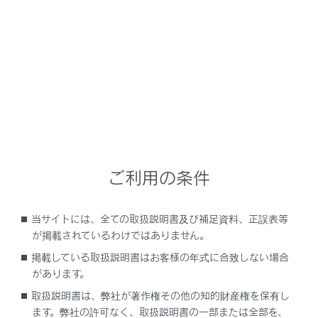
NX 350h
取扱説明書
安全運転を支援する機能
安全運転サポート機能を使う
車線内中央の走行維持のハンド
ル操作を支援する
ご利用の条件
当サイトには、全ての取扱説明書及び補足資料、正誤表等
LTA（レーントレーシングアシスト）
が掲載されているわけではありません。
掲載している取扱説明書はお客様の年式に合致しない場合
があります。
取扱説明書は、弊社が著作権その他の知的財産権を保有し
ます。弊社の許可なく、取扱説明書の一部または全部を、