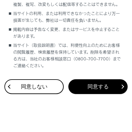
複製、複写、改変もしくは配信等することはできません。
合わせて見られているページ
当サイトの利用、または利用できなかったことにより万一
損害が生じても、弊社は一切責任を負いません。
低速時に障害物との接近を検知して音と画面で知らせる
掲載内容は予告なく変更、またはサービスを中止すること
があります。
運転を補助する装置の一覧
当サイト（取扱説明書）では、利便性向上のためにお客様
Advanced Parkメインスイッチを押して駐車操作を支援する
の閲覧履歴、検索履歴を保持しています。削除を希望され
る方は、当社のお客様相談窓口（0800-700-7700）まで
ご連絡ください。
このページは役に立ちましたか？
同意しない
同意する
はい
いいえ