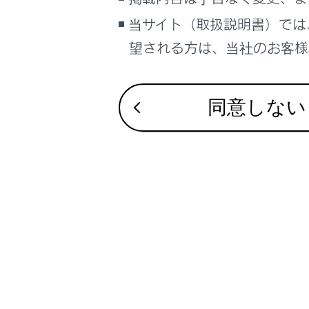
用して
当サイト（取扱説明書）では
望される方は、当社のお客様相
警告
運転中
同意しない
マル
マル
れが
低温時
画面の
くださ
例えば
運転者
がかか