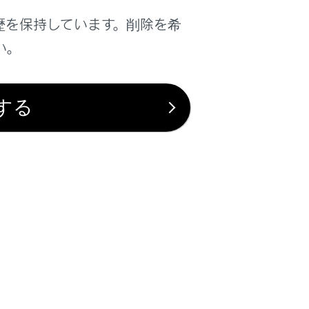
歴を保持しています。削除を希
い。
する
全に十分注意してください。
前方の歩行者、障害物などを見落とすおそ
ありますので、車室内を暖めてからご使用
シフトレンジの表示が切りかわらないことで
とによって急激に過度のエンジンブレーキ
あります。