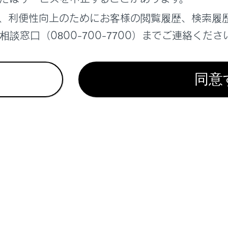
も問題ありません。
、利便性向上のためにお客様の閲覧履歴、検索履
談窓口（0800-700-7700）までご連絡くださ
の使用
同意
チインフォメーションディスプレイを操作する時は、周囲の安
チインフォメーションディスプレイを見続けないでください。
あり危険です。
の画面表示
温度が極めて低いときは、画面表示の切りかえが遅れる場合が
い。
シフトレンジ表示を使用した場合、シフト操作をしてもすぐに
がダウンシフトしなかったと誤解し、再度ダウンシフトするこ
り、重大な傷害におよぶか、最悪の場合死亡につながるおそれが