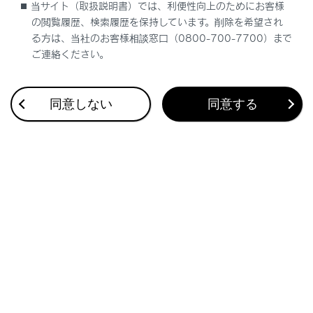
当サイト（取扱説明書）では、利便性向上のためにお客様
の閲覧履歴、検索履歴を保持しています。削除を希望され
ソフトウェアを更新する
る方は、当社のお客様相談窓口（0800-700-7700）まで
ご連絡ください。
同意しない
同意する
合わせて見られているページ
低速時に障害物との接近を検知して音と画面で知らせる
運転を補助する装置の一覧
Advanced Parkメインスイッチを押して駐車操作を支援する
このページは役に立ちましたか？