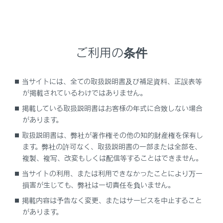
Lexus Safety System +は、ソフトウェアを更新
することで各機能の取り扱い方法が変わることが
あります。正しい取り扱い方法を知らずにシステ
ムを使用すると、思わぬ事故につながり、重大な
ご利用の条件
傷害におよぶか、最悪の場合死亡につながるおそ
れがあります。
当サイトには、全ての取扱説明書及び補足資料、正誤表等
レクサス公式Webサイトにある、システムのソフ
が掲載されているわけではありません。
トウェアバージョンに合ったデジタル取扱説明書
をお読みいただいた上でご使用ください。
掲載している取扱説明書はお客様の年式に合致しない場合
があります。
取扱説明書は、弊社が著作権その他の知的財産権を保有し
ます。弊社の許可なく、取扱説明書の一部または全部を、
複製、複写、改変もしくは配信等することはできません。
Lexus Safety System +の取扱説明書での記載
当サイトの利用、または利用できなかったことにより万一
内容について
損害が生じても、弊社は一切責任を負いません。
掲載内容は予告なく変更、またはサービスを中止すること
自車のLexus Safety System +のバージョンに
があります。
あった取扱方法をお読みいただくには